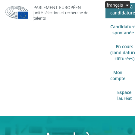
français
Appels à
PARLEMENT EUROPÉEN
unité sélection et recherche de
candidature
talents
Candidatur
spontanée
En cours
(candidatur
clôturées)
Mon
compte
Espace
lauréat