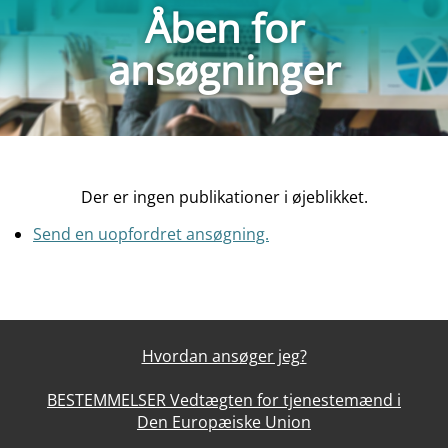
Åben for
ansøgninger
Der er ingen publikationer i øjeblikket.
Send en uopfordret ansøgning.
Hvordan ansøger jeg?
BESTEMMELSER Vedtægten for tjenestemænd i
Den Europæiske Union