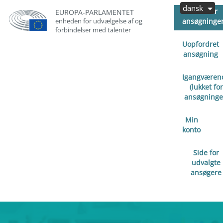
dansk
Åben for
EUROPA-PARLAMENTET
enheden for udvælgelse af og
ansøgninge
forbindelser med talenter
Uopfordret
ansøgning
Igangværen
(lukket for
ansøgninge
Min
konto
Side for
udvalgte
ansøgere