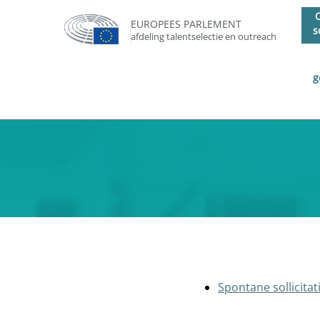
EUROPEES PARLEMENT
s
afdeling talentselectie en outreach
g
Spontane sollicitat