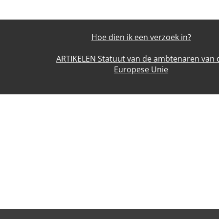
Hoe dien ik een verzoek in?
ARTIKELEN Statuut van de ambtenaren van 
Europese Unie