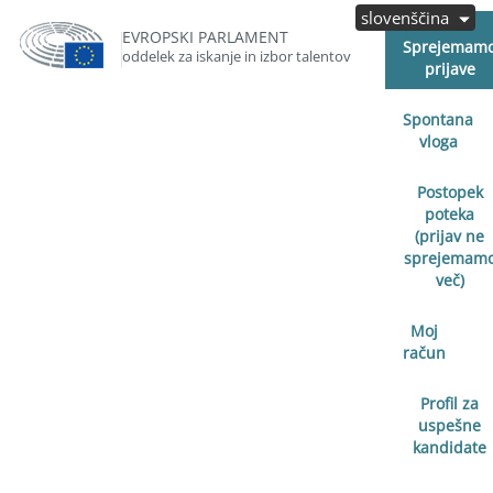
slovenščina
EVROPSKI PARLAMENT
Sprejemam
oddelek za iskanje in izbor talentov
prijave
Spontana
vloga
Postopek
poteka
(prijav ne
sprejemam
več)
Moj
račun
Profil za
uspešne
kandidate