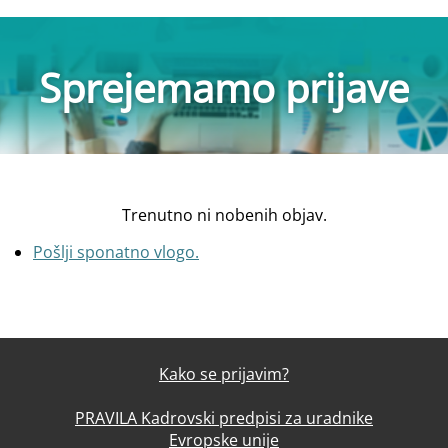
Sprejemamo prijave
Trenutno ni nobenih objav.
Pošlji sponatno vlogo.
Kako se prijavim?
PRAVILA Kadrovski predpisi za uradnike
Evropske unije