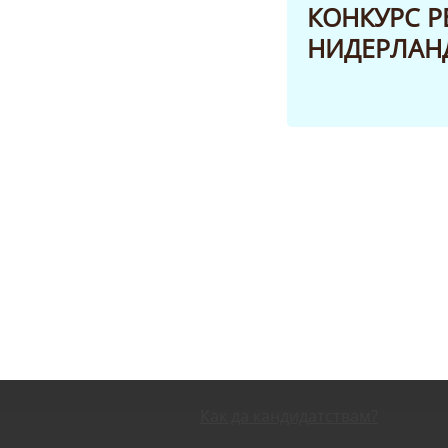
КОНКУРС P
НИДЕРЛАНД
Как да кандидатствам?