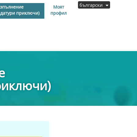
български
изпълнение
Моят
идатури приключи)
профил
е
риключи)