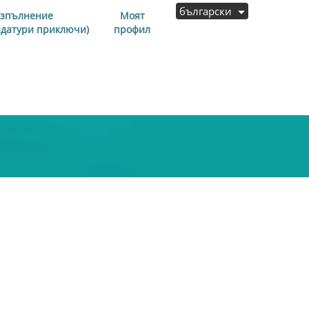
български
изпълнение
Моят
идатури приключи)
профил