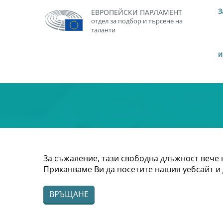
З
ЕВРОПЕЙСКИ ПАРЛАМЕНТ
отдел за подбор и търсене на
таланти
и
За съжаление, тази свободна длъжност вече 
Приканваме Ви да посетите нашия уебсайт и 
ВРЪЩАНЕ