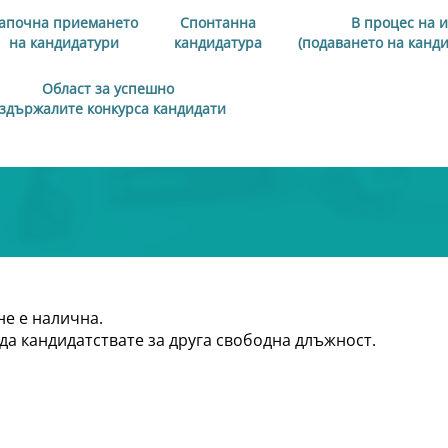
апочна приемането
Спонтанна
В процес на 
на кандидатури
кандидатура
(подаването на канд
Област за успешно
здържалите конкурса кандидати
не е налична.
да кандидатствате за друга свободна длъжност.