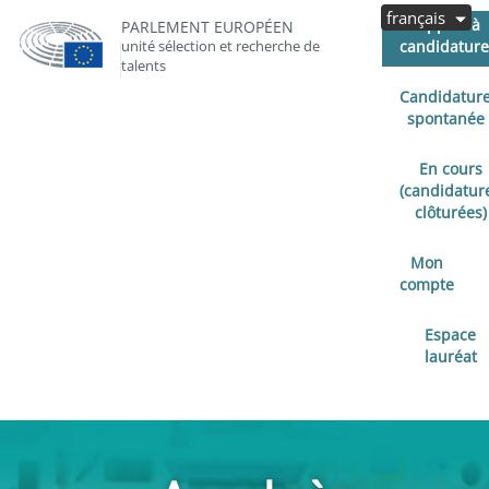
français
Appels à
PARLEMENT EUROPÉEN
unité sélection et recherche de
candidature
talents
Candidatur
spontanée
En cours
(candidatur
clôturées)
Mon
compte
Espace
lauréat