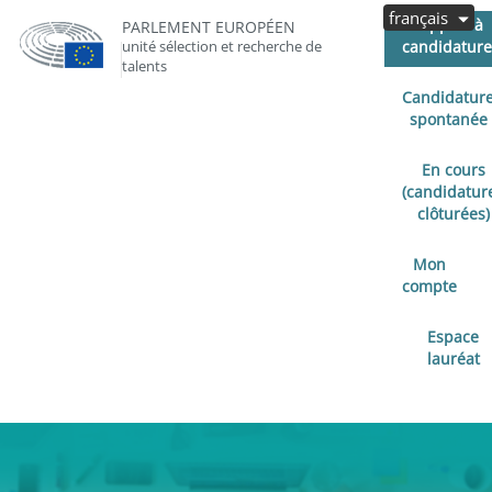
français
Appels à
PARLEMENT EUROPÉEN
unité sélection et recherche de
candidature
talents
Candidatur
spontanée
En cours
(candidatur
clôturées)
Mon
compte
Espace
lauréat