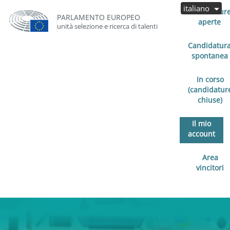
italiano
Candidatur
PARLAMENTO EUROPEO
aperte
unità selezione e ricerca di talenti
Candidatur
spontanea
In corso
(candidatur
chiuse)
Il mio
account
Area
vincitori