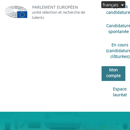
français
Appels à
PARLEMENT EUROPÉEN
unité sélection et recherche de
candidature
talents
Candidatur
spontanée
En cours
(candidatur
clôturées)
Mon
compte
Espace
lauréat