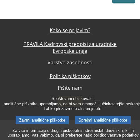
Kako se prijavim?
PRAVILA Kadrovski predpisi za uradnike
Evropske unije
Varstvo zasebnosti
Politika piškotkov
Pišite nam
Spoštovani obiskovalci,
NOVICE
analitične piškotke uporabljamo, da bi vam omogočili učinkovitejše brskanj
Lahko jih zavrnete ali sprejmete.
Zavrni analitične piškotke
Sprejmi analitične piškotke
Za vse informacije o drugih piškotkih in strežniških dnevnikih, ki jih
uporabljamo, vas vabimo, da si preberete našo
politiko varstva podatkov