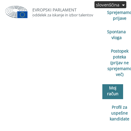
slovenščina
EVROPSKI PARLAMENT
Sprejemam
oddelek za iskanje in izbor talentov
prijave
Spontana
vloga
Postopek
poteka
(prijav ne
sprejemam
več)
Moj
račun
Profil za
uspešne
kandidate