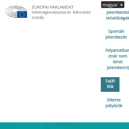
magyar
EURÓPAI PARLAMENT
tehetségkiválasztási és -felkutatási
Jelentkezés
osztály
lehetősége
Spontán
jelentkezés
Folyamatba
(már nem
lehet
jelentkezni)
Saját
fiók
Sikeres
pályázók