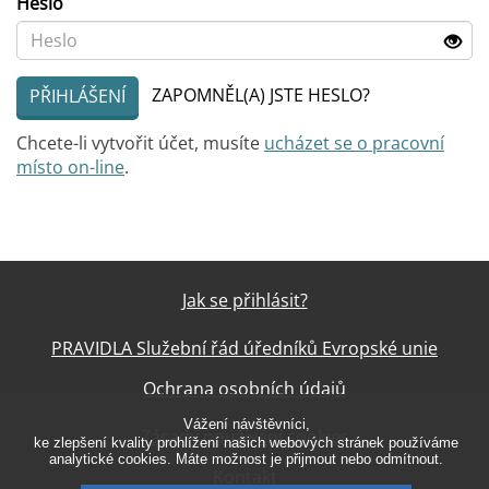
Heslo
ZAPOMNĚL(A) JSTE HESLO?
PŘIHLÁŠENÍ
Chcete-li vytvořit účet, musíte
ucházet se o pracovní
místo on-line
.
Jak se přihlásit?
PRAVIDLA Služební řád úředníků Evropské unie
Ochrana osobních údajů
Vážení návštěvníci,
Zásady používání cookies
ke zlepšení kvality prohlížení našich webových stránek používáme
analytické cookies. Máte možnost je přijmout nebo odmítnout.
Kontakt