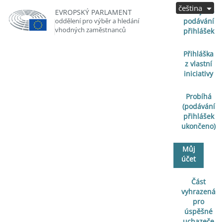
čeština
Zahájeno
EVROPSKÝ PARLAMENT
oddělení pro výběr a hledání
podávání
vhodných zaměstnanců
přihlášek
Přihláška
z vlastní
iniciativy
Probíhá
(podávání
přihlášek
ukončeno)
Můj
účet
Část
vyhrazená
pro
úspěšné
uchazeče