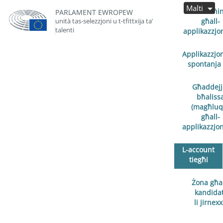
Malti
Miftuħin
PARLAMENT EWROPEW
unità tas-selezzjoni u t-tfittxija ta’
għall-
talenti
applikazzjon
Applikazzjo
spontanja
Għaddejj
bħaliss
(magħluq
għall-
applikazzjoni
L-account
tiegħi
Żona għal
kandidat
li jirnex