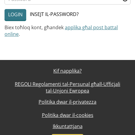
INSEJT IL-PASSWORD?
LOGIN
Biex toħloq kont, għandek
applika għal post battal
online
.
Kif napplika?
REGOLI Regolamenti tal-Persunal għall-Uffiċjali
tal-Unjoni Ewropea
Politika dwar il-privatezza
Politika dwar il-cookies
Ikkuntattjana