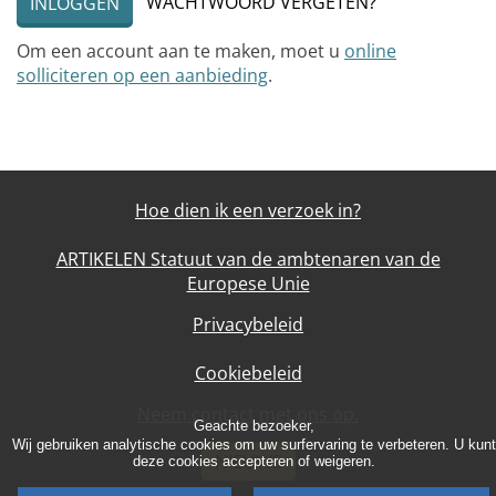
WACHTWOORD VERGETEN?
INLOGGEN
Om een account aan te maken, moet u
online
solliciteren op een aanbieding
.
Hoe dien ik een verzoek in?
ARTIKELEN Statuut van de ambtenaren van de
Europese Unie
Privacybeleid
Cookiebeleid
Neem contact met ons op.
Geachte bezoeker,
Wij gebruiken analytische cookies om uw surfervaring te verbeteren. U kunt
NIEUWS
deze cookies accepteren of weigeren.