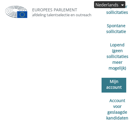
Nederlands
Open voor
EUROPEES PARLEMENT
sollicitaties
afdeling talentselectie en outreach
Spontane
sollicitatie
Lopend
(geen
sollicitaties
meer
mogelijk)
Mijn
account
Account
voor
geslaagde
kandidaten