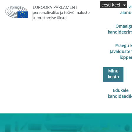
eesti keel
Avalduste v
EUROOPA PARLAMENT
personalivaliku ja töövõimaluste
alanu
tutvustamise üksus
Omaalga
kandideerim
Praegu 
(avalduste 
lõppe
Minu
konto
Edukale
kandidaadil