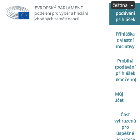
čeština
Zahájeno
EVROPSKÝ PARLAMENT
oddělení pro výběr a hledání
podávání
vhodných zaměstnanců
přihlášek
Přihláška
z vlastní
iniciativy
Probíhá
(podávání
přihlášek
ukončeno)
Můj
účet
Část
vyhrazená
pro
úspěšné
uchazeče