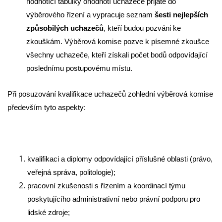
hodnotící tabulky ohodnotí uchazeče přijaté do
výběrového řízení a vypracuje seznam
šesti nejlepších
způsobilých uchazečů
, kteří budou pozváni ke
zkouškám. Výběrová komise pozve k písemné zkoušce
všechny uchazeče, kteří získali počet bodů odpovídající
poslednímu postupovému místu.
Při posuzování kvalifikace uchazečů zohlední výběrová komise
především tyto aspekty:
kvalifikaci a diplomy odpovídající příslušné oblasti (právo,
veřejná správa, politologie);
pracovní zkušenosti s řízením a koordinací týmu
poskytujícího administrativní nebo právní podporu pro
lidské zdroje;