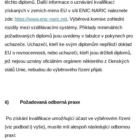
těchto diplomů. Další informace o uznávání kvalifikací
získaných v zemích mimo EU v síti ENIC-NARIC naleznete
zde:
https://www.enic-naric.net
.
Výběrová komise zohlední
rozdíly mezi vzdělávacími systémy. Příklady minimálních
požadovaných diplomů jsou uvedeny v tabulce v pokynech pro
uchazeče. Uchazeči, kteří ke svým diplomům nepřiloží doklad
EU o rovnocennosti, nebo uchazeči, kteří jsou držiteli diplomů,
jež nejsou uznány oficiálním orgánem některého z členských
států Unie, nebudou do výběrového řízení přijati.
ii) Požadovaná odborná praxe
Po získání kvalifikace umožňující účast ve výběrovém řízení
(viz podbod i) výše), musíte mít alespoň následující odbornou
praxi: