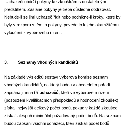
Uchazeči obdrží pokyny ke zkouškám s dostatečným
předstihem. Zaslané pokyny je třeba důsledně dodržovat.
Nebude-li se jimi uchazeč řídit nebo podnikne-li kroky, které by
byly v rozporu s těmito pokyny, povede to k jeho okamžitému
vyloučení z výběrového řízení.
3. Seznamy vhodných kandidátů
Na základě výsledků sestaví výběrová komise seznam
vhodných kandidátů, na který budou v abecedním pořadí
zapsána jména
tří uchazečů
, kteří ve výběrovém řízení
(posouzení kvalifikačních předpokladů a hodnocení zkoušek)
získali nejvyšší celkový počet bodů, pokud v každé zkoušce
získali alespoň minimální požadovaný počet bodů. Na seznam
budou zapsáni všichni uchazeči, kteří získali počet bodů