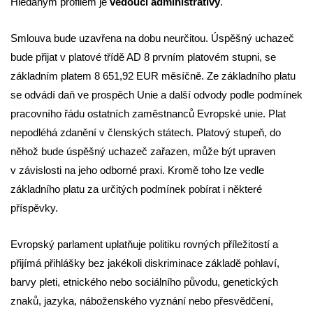
Hledaným profilem je
vedoucí administrativy
.
Smlouva bude uzavřena na dobu neurčitou. Úspěšný uchazeč
bude přijat v platové třídě AD 8 prvním platovém stupni, se
základním platem 8 651,92 EUR měsíčně. Ze základního platu
se odvádí daň ve prospěch Unie a další odvody podle podmínek
pracovního řádu ostatních zaměstnanců Evropské unie. Plat
nepodléhá zdanění v členských státech. Platový stupeň, do
něhož bude úspěšný uchazeč zařazen, může být upraven
v závislosti na jeho odborné praxi. Kromě toho lze vedle
základního platu za určitých podmínek pobírat i některé
příspěvky.
Evropský parlament uplatňuje politiku rovných příležitostí a
přijímá přihlášky bez jakékoli diskriminace základě pohlaví,
barvy pleti, etnického nebo sociálního původu, genetických
znaků, jazyka, náboženského vyznání nebo přesvědčení,