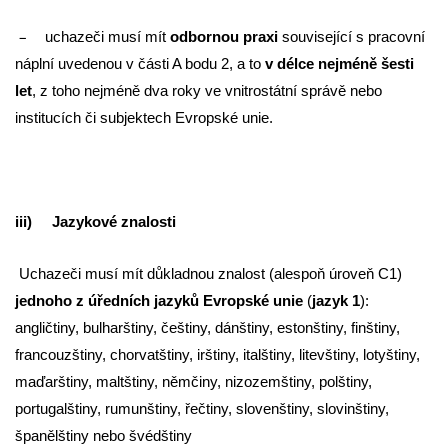
–
uchazeči musí mít
odbornou praxi
související s pracovní
náplní uvedenou v části A bodu 2, a to
v délce nejméně šesti
let
, z toho nejméně dva roky ve vnitrostátní správě nebo
institucích či subjektech Evropské unie.
iii) Jazykové znalosti
Uchazeči musí mít důkladnou znalost (alespoň úroveň C1)
jednoho z úředních jazyků Evropské unie
(
jazyk 1
):
angličtiny, bulharštiny, češtiny, dánštiny, estonštiny, finštiny,
francouzštiny, chorvatštiny, irštiny, italštiny, litevštiny, lotyštiny,
maďarštiny, maltštiny, němčiny, nizozemštiny, polštiny,
portugalštiny, rumunštiny, řečtiny, slovenštiny, slovinštiny,
španělštiny nebo švédštiny