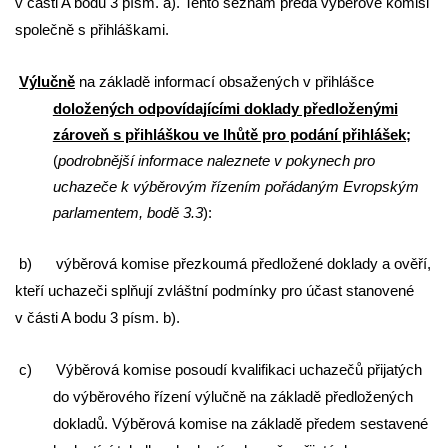
v části A bodu 3 písm. a). Tento seznam předá výběrové komisi
společně s přihláškami.
Výlučně
na základě informací obsažených v přihlášce
doložených odpovídajícími doklady předloženými
zároveň s přihláškou ve lhůtě pro podání přihlášek;
(
podrobnější informace naleznete v pokynech pro
uchazeče k výběrovým řízením pořádaným Evropským
parlamentem, bodě 3.3
):
b) výběrová komise přezkoumá předložené doklady a ověří,
kteří uchazeči splňují zvláštní podmínky pro účast stanovené
v části A bodu 3 písm. b).
c) Výběrová komise posoudí kvalifikaci uchazečů přijatých
do výběrového řízení výlučně na základě předložených
dokladů. Výběrová komise na základě předem sestavené