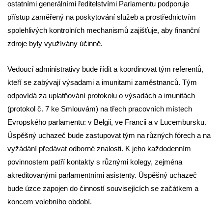
ostatními generálními ředitelstvími Parlamentu podporuje
přístup zaměřený na poskytování služeb a prostřednictvím
spolehlivých kontrolních mechanismů zajišťuje, aby finanční
zdroje byly využívány účinně.
Vedoucí administrativy bude řídit a koordinovat tým referentů,
kteří se zabývají výsadami a imunitami zaměstnanců. Tým
odpovídá za uplatňování protokolu o výsadách a imunitách
(protokol č. 7 ke Smlouvám) na třech pracovních místech
Evropského parlamentu: v Belgii, ve Francii a v Lucembursku.
Úspěšný uchazeč bude zastupovat tým na různých fórech a na
vyžádání předávat odborné znalosti. K jeho každodenním
povinnostem patří kontakty s různými kolegy, zejména
akreditovanými parlamentními asistenty. Úspěšný uchazeč
bude úzce zapojen do činností souvisejících se začátkem a
koncem volebního období.