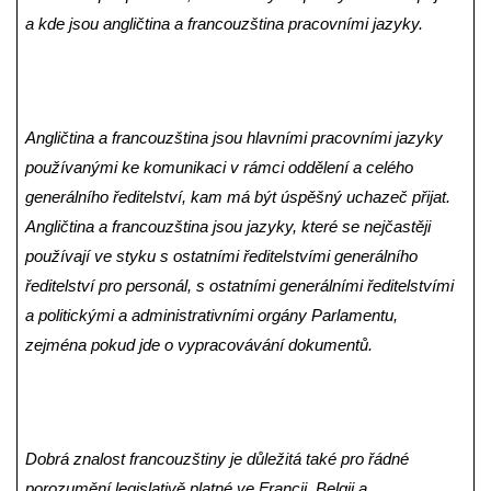
a kde jsou angličtina a francouzština pracovními jazyky.
Angličtina a francouzština jsou hlavními pracovními jazyky
používanými ke komunikaci v rámci oddělení a celého
generálního ředitelství, kam má být úspěšný uchazeč přijat.
Angličtina a francouzština jsou jazyky, které se nejčastěji
používají ve styku s ostatními ředitelstvími generálního
ředitelství pro personál, s ostatními generálními ředitelstvími
a politickými a administrativními orgány Parlamentu,
zejména pokud jde o vypracovávání dokumentů.
Dobrá znalost francouzštiny je důležitá také pro řádné
porozumění legislativě platné ve Francii, Belgii a