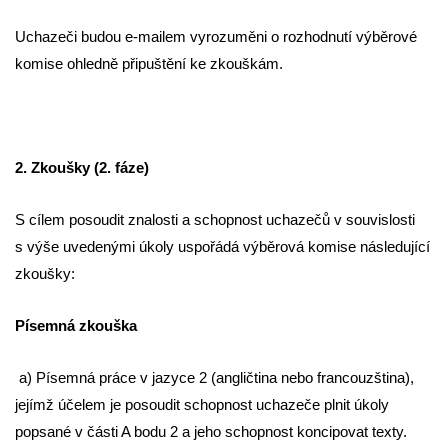
Uchazeči budou e-mailem vyrozuměni o rozhodnutí výběrové
komise ohledně připuštění ke zkouškám.
2. Zkoušky (2. fáze)
S cílem posoudit znalosti a schopnost uchazečů v souvislosti
s výše uvedenými úkoly uspořádá výběrová komise následující
zkoušky:
Písemná zkouška
a) Písemná práce v jazyce 2 (angličtina nebo francouzština),
jejímž účelem je posoudit schopnost uchazeče plnit úkoly
popsané v části A bodu 2 a jeho schopnost koncipovat texty.