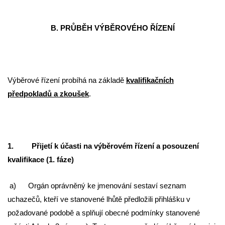
B. PRŮBĚH VÝBĚROVÉHO ŘÍZENÍ
Výběrové řízení probíhá na základě
kvalifikačních
předpokladů a zkoušek
.
1. Přijetí k účasti na výběrovém řízení a posouzení
kvalifikace (1. fáze)
a) Orgán oprávněný ke jmenování sestaví seznam
uchazečů, kteří ve stanovené lhůtě předložili přihlášku v
požadované podobě a splňují obecné podmínky stanovené