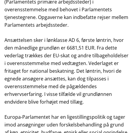
(Parlamentets primære arbejdssteder) i
overensstemmelse med behovet i Parlamentets
tjenestegrene. Opgaverne kan indbefatte rejser mellem
Parlamentets arbejdssteder.
Ansættelsen sker i lønklasse AD 6, første løntrin, hvor
den månedlige grundløn er
6681,51
EUR. Fra dette
vederlag trækkes der EU-skat og andre tilbageholdelser
i overensstemmelse med vedtægten. Vederlaget er
fritaget for national beskatning. Det løntrin, hvori de
egnede ansøgere ansættes, kan dog tilpasses i
overensstemmelse med de pågældendes
erhvervserfaring. I visse tilfælde vil grundlønnen
endvidere blive forhøjet med tillæg.
Europa-Parlamentet har en ligestillingspolitik og tager
imod ansøgninger uden forskelsbehandling på grund
af køn, etnicitet, hudfarve, etnisk eller social oprindelse,