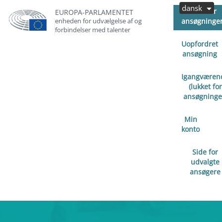
dansk
Åben for
EUROPA-PARLAMENTET
enheden for udvælgelse af og
ansøgninge
forbindelser med talenter
Uopfordret
ansøgning
Igangværen
(lukket for
ansøgninge
Min
konto
Side for
udvalgte
ansøgere