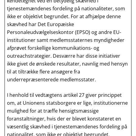
kendetegnet ved en betydelig skævhed i
tjenestemændenes fordeling på nationaliteter, som
ikke er objektivt begrundet. For at afhjælpe denne
skævhed har Det Europæiske
Personaleudvælgelseskontor (EPSO) og andre EU-
institutioner samt medlemsstaternes myndigheder
afprøvet forskellige kommunikations- og
outreachstrategier. Desværre har disse initiativer
ikke givet de ønskede resultater, navnlig med hensyn
til at tiltrække flere ansøgere fra
underrepræsenterede medlemsstater.
I henhold til vedtægtens artikel 27 giver princippet
om, at Unionens statsborgere er lige, institutionerne
mulighed for at træffe hensigtsmæssige
foranstaltninger, hvis der er blevet konstateret en
væsentlig skævhed i tjenestemændenes fordeling på
nationalitet, som ikke er objektivt begrundet.