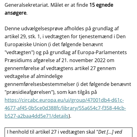
Generalsekretariat. Målet er at finde
15 egnede
ansøgere
.
Denne udvælgelsesprøve afholdes på grundlag af
artikel 29, stk. 1, i vedtægten for tjenestemænd i Den
Europæiske Union (i det følgende benævnt
"vedtægten") og på grundlag af Europa-Parlamentets
Præsidiums afgørelse af 21. november 2022 om
gennemførelse af vedtægtens artikel 27 gennem
vedtagelse af almindelige
gennemførelsesbestemmelser (i det følgende benævnt
"præsidieafgørelsen"), som kan tilgås på
https://circabc.europa.eu/ui/group/47001db4-d61c-
4677-af45-0b5ce0d388fc/library/55a654c7-f358-44cb-
b527-a2baa4dd5e71/details
).
I henhold til artikel 27 i vedtægten skal "
Det [...] ved