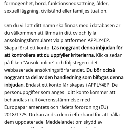
förmögenhet, börd, funktionsnedsättning, ålder,
sexuell läggning, civilstånd eller familjesituation.
Om du vill att ditt namn ska finnas med i databasen är
du välkommen att lämna in ditt cv och fylla i
ansökningsformuläret via plattformen APPLY4EP.
Skapa först ett konto.
Läs noggrant denna inbjudan för
att kontrollera att du uppfyller kriterierna.
Klicka sedan
på fliken ”Ansök online” och följ stegen i det
webbaserade ansökningsförfarandet.
Du bör också
noggrant ta del av den handledning som bifogas denna
inbjudan.
Endast ett konto får skapas i APPLY4EP. De
personuppgifter som anges i ditt konto kommer att
behandlas i full överensstämmelse med
Europaparlamentets och rådets förordning (EU)
2018/1725. Du kan ändra dem i efterhand för att hålla
dem uppdaterade. Meddelandet om skydd av