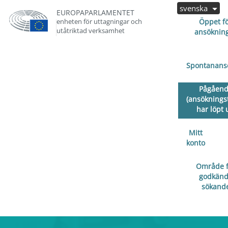
svenska
EUROPAPARLAMENTET
enheten för uttagningar och
Öppet f
utåtriktad verksamhet
ansöknin
Spontanans
Pågåen
(ansöknings
har löpt 
Mitt
konto
Område f
godkän
sökand