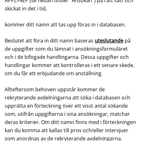
APPLY4EP (se nedan under ”Ansökan”) på rätt sätt och
skickat in det i tid,
kommer ditt namn att tas upp föras in i databasen.
Beslutet att föra in ditt namn baseras
uteslutande
på
de uppgifter som du lämnat i ansökningsformuläret
och i de bifogade handlingarna. Dessa uppgifter och
handlingar kommer att kontrolleras i ett senare skede,
om du får ett erbjudande om anställning.
Allteftersom behoven uppstår kommer de
rekryterande avdelningarna att söka i databasen och
upprätta en förteckning över ett visst antal sökande
som, utifrån uppgifterna i sina ansökningar, matchar
deras kriterier. Om ditt namn finns med i förteckningen
kan du komma att kallas till prov och/eller intervjuer
som anordnas av de rekryterande avdelningarna.