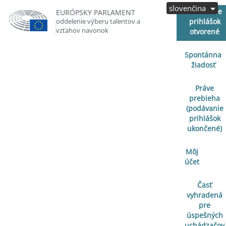
slovenčina
Podávanie
EURÓPSKY PARLAMENT
oddelenie výberu talentov a
prihlášok
vzťahov navonok
otvorené
Spontánna
žiadosť
Práve
prebieha
(podávanie
prihlášok
ukončené)
Môj
účet
Časť
vyhradená
pre
úspešných
uchádzačov