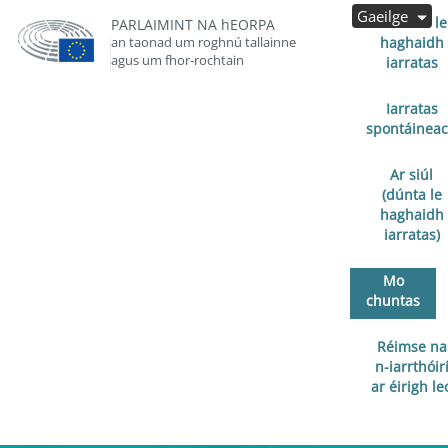
Gaeilge
Oscailte le
PARLAIMINT NA hEORPA
an taonad um roghnú tallainne
haghaidh
agus um fhor-rochtain
iarratas
Iarratas
spontáinea
Ar siúl
(dúnta le
haghaidh
iarratas)
Mo
chuntas
Réimse na
n-iarrthóir
ar éirigh le