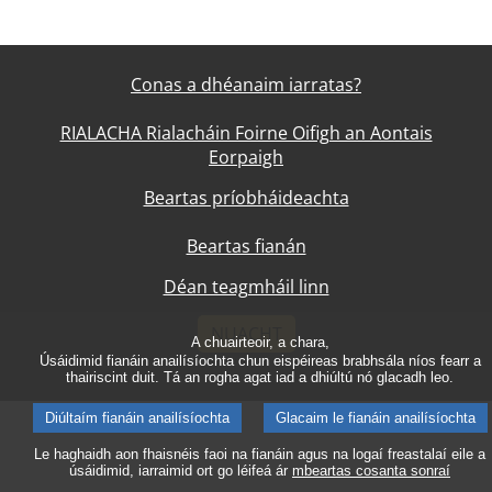
Conas a dhéanaim iarratas?
RIALACHA Rialacháin Foirne Oifigh an Aontais
Eorpaigh
Beartas príobháideachta
Beartas fianán
Déan teagmháil linn
NUACHT
A chuairteoir, a chara,
Úsáidimid fianáin anailísíochta chun eispéireas brabhsála níos fearr a
thairiscint duit. Tá an rogha agat iad a dhiúltú nó glacadh leo.
Diúltaím fianáin anailísíochta
Glacaim le fianáin anailísíochta
Le haghaidh aon fhaisnéis faoi na fianáin agus na logaí freastalaí eile a
úsáidimid, iarraimid ort go léifeá ár
mbeartas cosanta sonraí