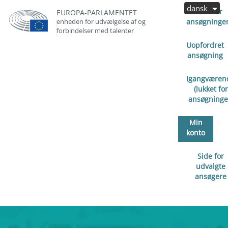
dansk
Åben for
EUROPA-PARLAMENTET
enheden for udvælgelse af og
ansøgninge
forbindelser med talenter
Uopfordret
ansøgning
Igangværen
(lukket for
ansøgninge
Min
konto
Side for
udvalgte
ansøgere