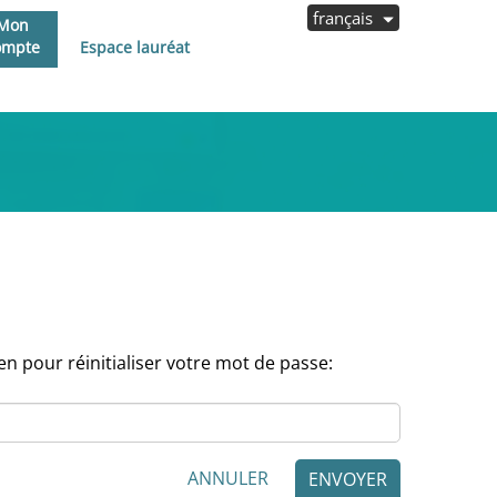
français
Mon
ompte
Espace lauréat
n pour réinitialiser votre mot de passe:
ANNULER
ENVOYER