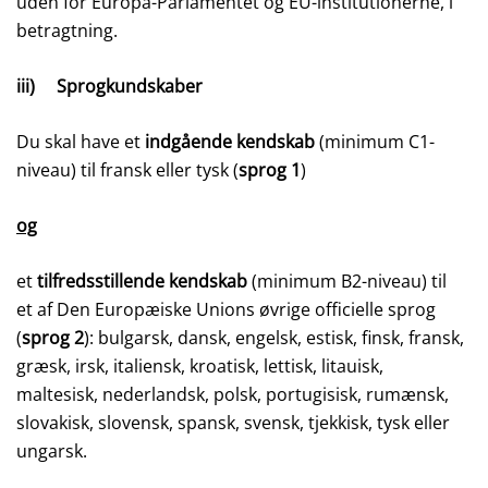
uden for Europa-Parlamentet og EU-institutionerne, i
betragtning.
iii) Sprogkundskaber
Du skal have et
indgående kendskab
(minimum C1-
niveau) til fransk eller tysk (
sprog 1
)
og
et
tilfredsstillende kendskab
(minimum B2-niveau) til
et af Den Europæiske Unions øvrige officielle sprog
(
sprog 2
): bulgarsk, dansk, engelsk, estisk, finsk, fransk,
græsk, irsk, italiensk, kroatisk, lettisk, litauisk,
maltesisk, nederlandsk, polsk, portugisisk, rumænsk,
slovakisk, slovensk, spansk, svensk, tjekkisk, tysk eller
ungarsk.