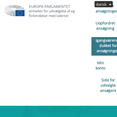
dansk
Åben for
EUROPA-PARLAMENTET
enheden for udvælgelse af og
ansøgninge
forbindelser med talenter
Uopfordret
ansøgning
Igangværen
(lukket for
ansøgninge
Min
konto
Side for
udvalgte
ansøgere