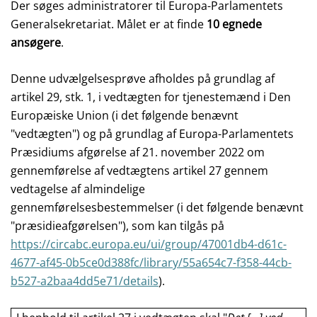
Der søges administratorer til Europa-Parlamentets
Generalsekretariat. Målet er at finde
10 egnede
ansøgere
.
Denne udvælgelsesprøve afholdes på grundlag af
artikel 29, stk. 1, i vedtægten for tjenestemænd i Den
Europæiske Union (i det følgende benævnt
"vedtægten") og på grundlag af Europa-Parlamentets
Præsidiums afgørelse af 21. november 2022 om
gennemførelse af vedtægtens artikel 27 gennem
vedtagelse af almindelige
gennemførelsesbestemmelser (i det følgende benævnt
"præsidieafgørelsen"), som kan tilgås på
https://circabc.europa.eu/ui/group/47001db4-d61c-
4677-af45-0b5ce0d388fc/library/55a654c7-f358-44cb-
b527-a2baa4dd5e71/details
).