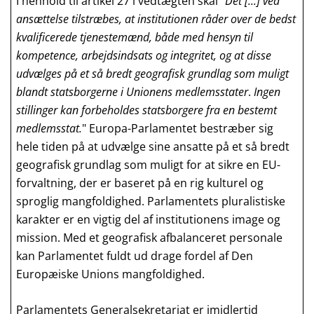
I henhold til artikel 27 i vedtægten skal "
Det [...] ved
ansættelse tilstræbes, at institutionen råder over de bedst
kvalificerede tjenestemænd, både med hensyn til
kompetence, arbejdsindsats og integritet, og at disse
udvælges på et så bredt geografisk grundlag som muligt
blandt statsborgerne i Unionens medlemsstater
.
Ingen
stillinger kan forbeholdes statsborgere fra en bestemt
medlemsstat.
" Europa-Parlamentet bestræber sig
hele tiden på at udvælge sine ansatte på et så bredt
geografisk grundlag som muligt for at sikre en EU-
forvaltning, der er baseret på en rig kulturel og
sproglig mangfoldighed. Parlamentets pluralistiske
karakter er en vigtig del af institutionens image og
mission. Med et geografisk afbalanceret personale
kan Parlamentet fuldt ud drage fordel af Den
Europæiske Unions mangfoldighed.
Parlamentets Generalsekretariat er imidlertid