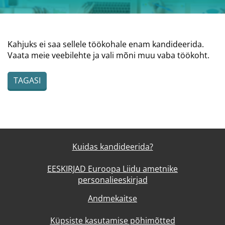
Kahjuks ei saa sellele töökohale enam kandideerida.
Vaata meie veebilehte ja vali mõni muu vaba töökoht.
TAGASI
Kuidas kandideerida?
EESKIRJAD Euroopa Liidu ametnike
personalieeskirjad
Andmekaitse
Küpsiste kasutamise põhimõtted