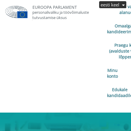
eesti keel
Avalduste v
EUROOPA PARLAMENT
personalivaliku ja töövõimaluste
alanu
tutvustamise üksus
Omaalga
kandideerim
Praegu 
(avalduste 
lõppe
Minu
konto
Edukale
kandidaadil