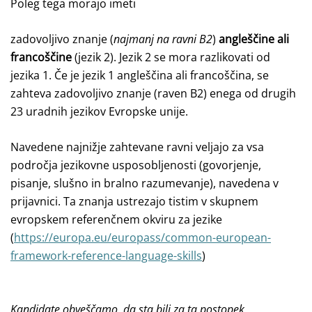
Poleg tega morajo imeti
zadovoljivo znanje (
najmanj na ravni B2
)
angleščine ali
francoščine
(jezik 2). Jezik 2 se mora razlikovati od
jezika 1. Če je jezik 1 angleščina ali francoščina, se
zahteva zadovoljivo znanje (raven B2) enega od drugih
23 uradnih jezikov Evropske unije.
Navedene najnižje zahtevane ravni veljajo za vsa
področja jezikovne usposobljenosti (govorjenje,
pisanje, slušno in bralno razumevanje), navedena v
prijavnici. Ta znanja ustrezajo tistim v skupnem
evropskem referenčnem okviru za jezike
(
https://europa.eu/europass/common-european-
framework-reference-language-skills
)
Kandidate obveščamo, da
sta bili za ta postopek