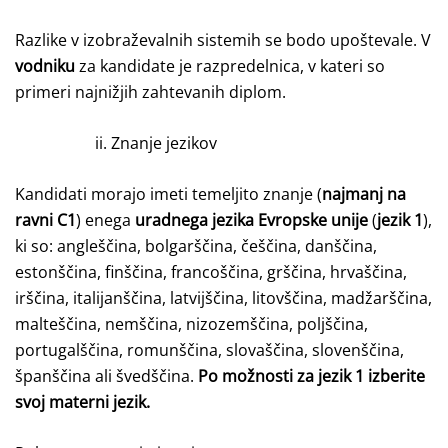
Razlike v izobraževalnih sistemih se bodo upoštevale. V
vodniku
za kandidate je razpredelnica, v kateri so
primeri najnižjih zahtevanih diplom.
ii. Znanje jezikov
Kandidati morajo imeti temeljito znanje (
najmanj na
ravni C1
) enega
uradnega jezika Evropske unije
(
jezik 1
),
ki so: angleščina, bolgarščina, češčina, danščina,
estonščina, finščina, francoščina, grščina, hrvaščina,
irščina, italijanščina, latvijščina, litovščina, madžarščina,
malteščina, nemščina, nizozemščina, poljščina,
portugalščina, romunščina, slovaščina, slovenščina,
španščina ali švedščina.
Po možnosti za jezik 1 izberite
svoj materni jezik.