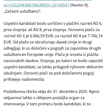
uri=CELEX%3A01962R0031-20140501
(Naslov II),
„Začasni uslužbenci“.
Uspešni kandidati bodo uvrščeni v plačilni razred AD 6,
prva stopnja, ali AD 8, prva stopnja. Osnovna plača za
razred AD 6 je 6.066,59 EUR, za razred AD 8 pa 7.766,14
EUR. Od plače se obračunajo davek Unije in drugi
odtegljaji, ki so določeni v pogojih za zaposlitev drugih
uslužbencev Evropske unije. Plača je izvzeta iz plačila
nacionalnih davkov. Stopnja, po kateri se bodo zaposlili
uspešni kandidati, se lahko prilagodi njihovim delovnim
izkušnjam. Osnovni plači se pod določenimi pogoji
prištejejo nadomestila.
Podatkovna zbirka velja do 31. decembra 2025.
Njeno
veljavnost lahko s sklepom podaljša organ za
imenovanja. V tem primeru bodo kandidati, ki so