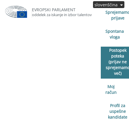
slovenščina
EVROPSKI PARLAMENT
Sprejemam
oddelek za iskanje in izbor talentov
prijave
Spontana
vloga
Postopek
poteka
(prijav ne
sprejemam
več)
Moj
račun
Profil za
uspešne
kandidate