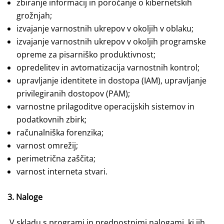
zbiranje informacij in poročanje o kibernetskih
grožnjah;
izvajanje varnostnih ukrepov v okoljih v oblaku;
izvajanje varnostnih ukrepov v okoljih programske
opreme za pisarniško produktivnost;
opredelitev in avtomatizacija varnostnih kontrol;
upravljanje identitete in dostopa (IAM), upravljanje
privilegiranih dostopov (PAM);
varnostne prilagoditve operacijskih sistemov in
podatkovnih zbirk;
računalniška forenzika;
varnost omrežij;
perimetrična zaščita;
varnost interneta stvari.
3. Naloge
V skladu s programi in prednostnimi nalogami, ki jih