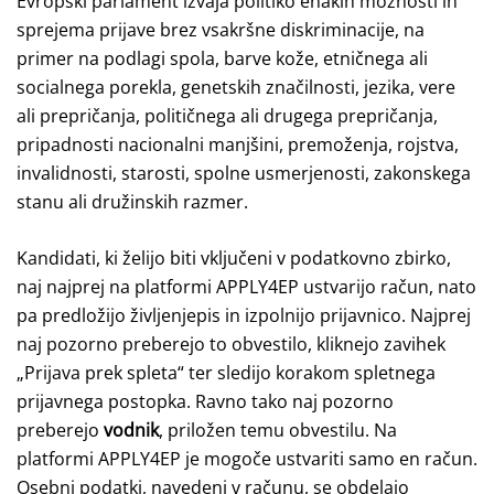
Evropski parlament izvaja politiko enakih možnosti in
sprejema prijave brez vsakršne diskriminacije, na
primer na podlagi spola, barve kože, etničnega ali
socialnega porekla, genetskih značilnosti, jezika, vere
ali prepričanja, političnega ali drugega prepričanja,
pripadnosti nacionalni manjšini, premoženja, rojstva,
invalidnosti, starosti, spolne usmerjenosti, zakonskega
stanu ali družinskih razmer.
Kandidati, ki želijo biti vključeni v podatkovno zbirko,
naj najprej na platformi APPLY4EP ustvarijo račun, nato
pa predložijo življenjepis in izpolnijo prijavnico. Najprej
naj pozorno preberejo to obvestilo, kliknejo zavihek
„Prijava prek spleta“ ter sledijo korakom spletnega
prijavnega postopka. Ravno tako naj pozorno
preberejo
vodnik
, priložen temu obvestilu. Na
platformi APPLY4EP je mogoče ustvariti samo en račun.
Osebni podatki, navedeni v računu, se obdelajo