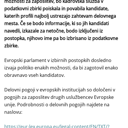
možnosti za zaposlitev, bo kadrovska služba v
podatkovni zbirki poiskala in povabila kandidate,
katerih profili najbolj ustrezajo zahtevam delovnega
mesta. Če se bodo informacije, ki so jih kandidati
navedli, izkazale za netočne, bodo izključeni iz
postopka, njihovo ime pa bo izbrisano iz podatkovne
zbirke.
Evropski parlament v izbirnih postopkih dosledno
izvaja politiko enakih možnosti, da bi zagotovil enako
obravnavo vseh kandidatov.
Delovni pogoji v evropskih institucijah so določeni v
pogojih za zaposlitev drugih uslužbencev Evropske
unije. Podrobnosti o delovnih pogojih najdete na
naslovu:
https://eur-lex.europa.eu/legal-content/EN/TXT/?