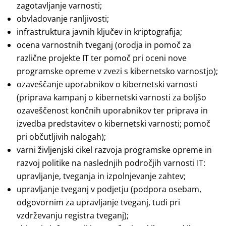
zagotavljanje varnosti;
obvladovanje ranljivosti;
infrastruktura javnih ključev in kriptografija;
ocena varnostnih tveganj (orodja in pomoč za
različne projekte IT ter pomoč pri oceni nove
programske opreme v zvezi s kibernetsko varnostjo);
ozaveščanje uporabnikov o kibernetski varnosti
(priprava kampanj o kibernetski varnosti za boljšo
ozaveščenost končnih uporabnikov ter priprava in
izvedba predstavitev o kibernetski varnosti; pomoč
pri občutljivih nalogah);
varni življenjski cikel razvoja programske opreme in
razvoj politike na naslednjih področjih varnosti IT:
upravljanje, tveganja in izpolnjevanje zahtev;
upravljanje tveganj v podjetju (podpora osebam,
odgovornim za upravljanje tveganj, tudi pri
vzdrževanju registra tveganj);