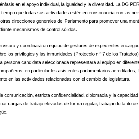
te énfasis en el apoyo individual, la igualdad y la diversidad. La DG 
tiempo que todas sus actividades estén en consonancia con las neces
tras direcciones generales del Parlamento para promover una mentali
ediante mecanismos de control sólidos.
pervisará y coordinará un equipo de gestores de expedientes encargado
re los privilegios y las inmunidades (Protocolo n.º 7 de los Tratados) 
 persona candidata seleccionada representará al equipo en diferent
compañeros, en particular los asistentes parlamentarios acreditados, f
te en las actividades relacionadas con el cambio de legislatura.
de comunicación, estricta confidencialidad, diplomacia y la capacida
nar cargas de trabajo elevadas de forma regular, trabajando tanto d
güe.