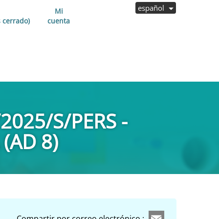
español
Mi
 cerrado)
cuenta
025/S/PERS -
(AD 8)
Compartir por correo electrónico :