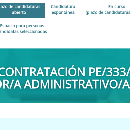
lazo de candidaturas
Candidatura
En curso
abierto
espontánea
(plazo de candidaturas
Espacio para personas
andidatas seleccionadas
CONTRATACIÓN PE/333/2
R/A ADMINISTRATIVO/A 