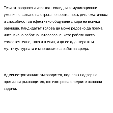
Тези отговорности изискват солидни комуникационни
умения, спазване на строга поверителност, дипломатичност
и способност за ефективно общуване с хора на всички
равнища. Кандидатът трябва да може редовно да поема
интензивно работно натоварване, като работи както
самостоятелно, така и в екип, и да се адаптира към
мултикултурната и многоезикова работна среда.
Административният ръководител, под пряк надзор на
прекия си ръководител, ще извършва следните основни
задачи: