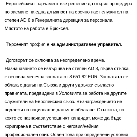
Европейският парламент взе решение да открие процедура
по заемане на една длъжност на срочно нает служител на
степен AD 8 в Генералната дирекция за персонала.
Мястото на работа е Брюксел.
Търсеният профил е на
административен управител.
Договорът се сключва за неопределено време.
Назначаването се извършва на степен AD 8, първа стъпка,
с основна месечна заплата от 8 651,92 EUR. Заплатата се
облага с данък на Съюза и други удръжки съгласно
правилата, предвидени в Условията за работа на другите
служители на Европейския съюз. Възнаграждението не
подлежи на национално данъчно облагане. Стъпката, на
която се назначава успешният кандидат, може да бъде
коригирана в съответствие с неговия/нейния
професионален опит. Освен това при определени условия