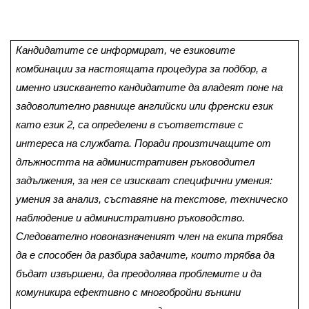
Кандидатите се информират, че езиковите
комбинации за настоящата процедура за подбор, а
именно изискването кандидатите да владеят поне на
задоволително равнище английски или френски език
като език 2, са определени в съответствие с
интереса на службата. Поради произтичащите от
длъжността на административен ръководител
задължения, за нея се изискват специфични умения:
умения за анализ, съставяне на текстове, техническо
наблюдение и административно ръководство.
Следователно новоназначеният член на екипа трябва
да е способен да разбира задачите, които трябва да
бъдат извършени, да преодолява проблемите и да
комуникира ефективно с многобройни външни