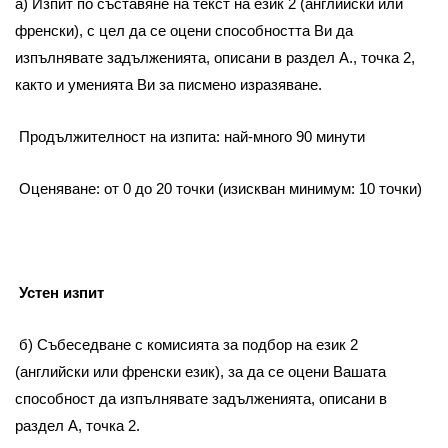
а) Изпит по съставяне на текст на език 2 (английски или
френски), с цел да се оцени способността Ви да
изпълнявате задълженията, описани в раздел А., точка 2,
както и уменията Ви за писмено изразяване.
Продължителност на изпита: най-много 90 минути
Оценяване: от 0 до 20 точки (изискван минимум: 10 точки)
Устен изпит
б) Събеседване с комисията за подбор на език 2
(английски или френски език), за да се оцени Вашата
способност да изпълнявате задълженията, описани в
раздел А, точка 2.