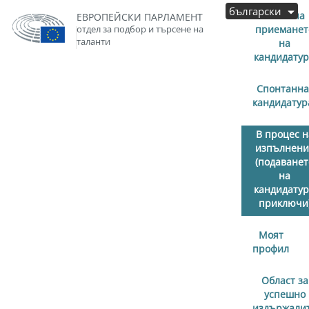
български
Започна
ЕВРОПЕЙСКИ ПАРЛАМЕНТ
отдел за подбор и търсене на
приеманет
таланти
на
кандидату
Спонтанна
кандидатур
В процес н
изпълнени
(подаванет
на
кандидату
приключи
Моят
профил
Област за
успешно
издържали