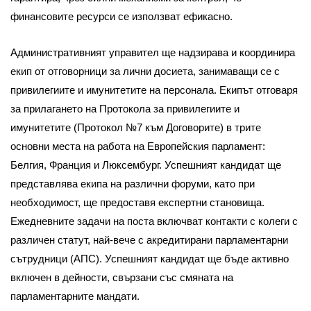
финансовите ресурси се използват ефикасно.
Административният управител ще надзирава и координира
екип от отговорници за лични досиета, занимаващи се с
привилегиите и имунитетите на персонала. Екипът отговаря
за прилагането на Протокола за привилегиите и
имунитетите (Протокол №7 към Договорите) в трите
основни места на работа на Европейския парламент:
Белгия, Франция и Люксембург. Успешният кандидат ще
представлява екипа на различни форуми, като при
необходимост, ще предоставя експертни становища.
Ежедневните задачи на поста включват контакти с колеги с
различен статут, най-вече с акредитирани парламентарни
сътрудници (АПС). Успешният кандидат ще бъде активно
включен в дейности, свързани със смяната на
парламентарните мандати.