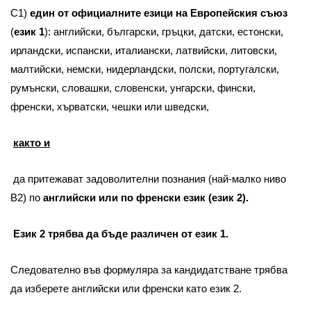
C1)
един от официалните езици на Европейския съюз
(
език 1
): английски, български, гръцки, датски, естонски,
ирландски, испански, италиански, латвийски, литовски,
малтийски, немски, нидерландски, полски, португалски,
румънски, словашки, словенски, унгарски, фински,
френски, хърватски, чешки или шведски,
както и
да притежават задоволителни познания (най-малко ниво
B2) по
английски или по френски език (език 2).
Език 2 трябва да бъде различен от език 1.
Следователно във формуляра за кандидатстване трябва
да изберете английски или френски като език 2.