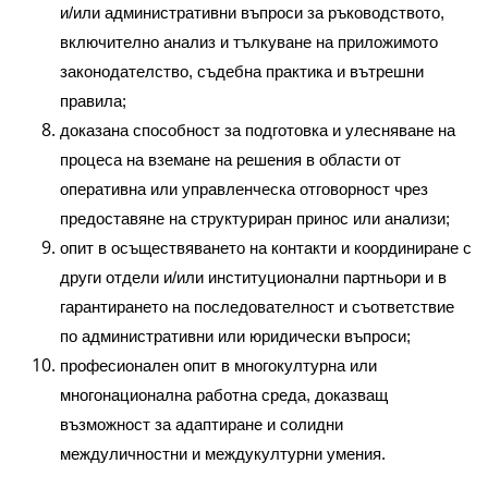
и/или административни въпроси за ръководството,
включително анализ и тълкуване на приложимото
законодателство, съдебна практика и вътрешни
правила;
доказана способност за подготовка и улесняване на
процеса на вземане на решения в области от
оперативна или управленческа отговорност чрез
предоставяне на структуриран принос или анализи;
опит в осъществяването на контакти и координиране с
други отдели и/или институционални партньори и в
гарантирането на последователност и съответствие
по административни или юридически въпроси;
професионален опит в многокултурна или
многонационална работна среда, доказващ
възможност за адаптиране и солидни
междуличностни и междукултурни умения.