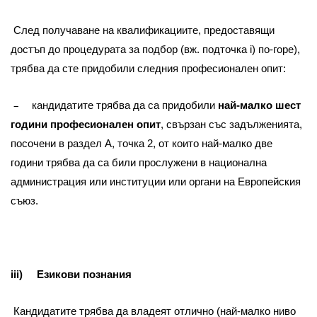
След получаване на квалификациите, предоставящи
достъп до процедурата за подбор (вж. подточка i) по-горе),
трябва да сте придобили следния професионален опит:
–
кандидатите трябва да са придобили
най-малко шест
години професионален опит
, свързан със задълженията,
посочени в раздел А, точка 2, от които най-малко две
години трябва да са били прослужени в национална
администрация или институции или органи на Европейския
съюз.
iii) Езикови познания
Кандидатите трябва да владеят отлично (най-малко ниво