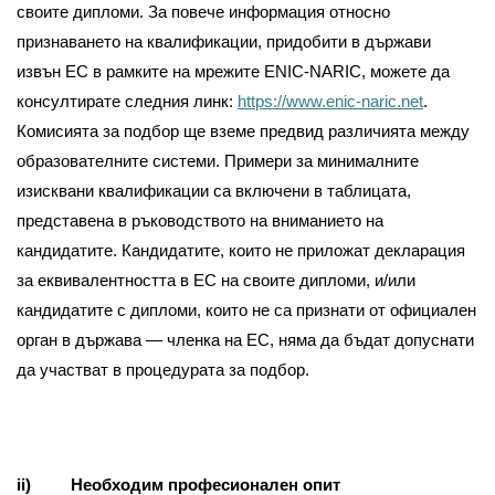
своите дипломи. За повече информация относно
признаването на квалификации, придобити в държави
извън ЕС в рамките на мрежите ENIC-NARIC, можете да
консултирате следния линк:
https://www.enic-naric.net
.
Комисията за подбор ще вземе предвид различията между
образователните системи. Примери за минималните
изисквани квалификации са включени в таблицата,
представена в ръководството на вниманието на
кандидатите. Кандидатите, които не приложат декларация
за еквивалентността в ЕС на своите дипломи, и/или
кандидатите с дипломи, които не са признати от официален
орган в държава — членка на ЕС, няма да бъдат допуснати
да участват в процедурата за подбор.
ii) Необходим професионален опит