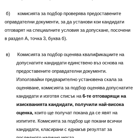
б) комисията за подбор проверява предоставените
оправдателни документи, за да установи кои кандидати
отговарят на специалните условия за допускане, посочени
в раздел A, точка 3, буква б).
в) Комисията за подбор оценява квалификациите на
допуснатите кандидати единствено въз основа на
предоставените оправдателни документи.
Използвайки предварително установена скала за
оценяване, комисията за подбор оценява допуснатите
кандидати и изготвя списък на
6-те отговарящи на
изискванията кандидати, получили най-висока
оценка,
които ще получат покана да се явят на
изпитите. Комисията за подбор ще покани всички
кандидати, класирани с еднакъв резултат за
последното налично място.