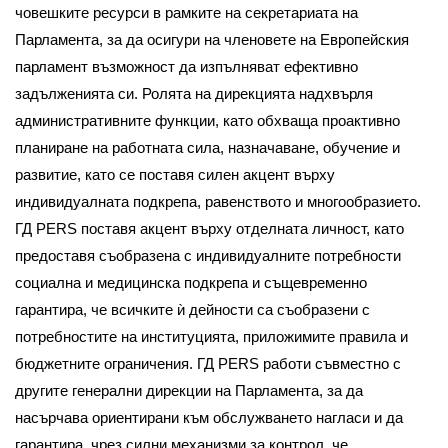
човешките ресурси в рамките на секретариата на
Парламента, за да осигури на членовете на Европейския
парламент възможност да изпълняват ефективно
задълженията си. Ролята на дирекцията надхвърля
административните функции, като обхваща проактивно
планиране на работната сила, назначаване, обучение и
развитие, като се поставя силен акцент върху
индивидуалната подкрепа, равенството и многообразието.
ГД PERS поставя акцент върху отделната личност, като
предоставя съобразена с индивидуалните потребности
социална и медицинска подкрепа и същевременно
гарантира, че всичките ѝ дейности са съобразени с
потребностите на институцията, приложимите правила и
бюджетните ограничения. ГД PERS работи съвместно с
другите генерални дирекции на Парламента, за да
насърчава ориентирани към обслужването нагласи и да
гарантира, чрез силни механизми за контрол, че