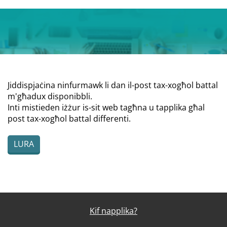
Jiddispjaċina ninfurmawk li dan il-post tax-xogħol battal
m'għadux disponibbli.
Inti mistieden iżżur is-sit web tagħna u tapplika għal
post tax-xogħol battal differenti.
LURA
Kif napplika?