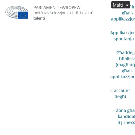
Malti
Miftuħin
PARLAMENT EWROPEW
unità tas-selezzjoni u t-tfittxija ta’
għall-
talenti
applikazzjon
Applikazzjo
spontanja
Għaddejj
bħaliss
(magħluq
għall-
applikazzjoni
L-account
tiegħi
Żona għal
kandidat
li jirnex