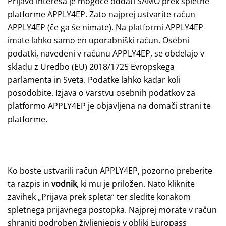
Prijavo interesa je mogoče oddati SAMO prek spletne
platforme
APPLY4EP
. Zato najprej ustvarite račun
APPLY4EP (če ga še nimate).
Na platformi APPLY4EP
imate lahko samo en uporabniški račun.
Osebni
podatki, navedeni v računu APPLY4EP, se obdelajo v
skladu z Uredbo (EU) 2018/1725 Evropskega
parlamenta in Sveta. Podatke lahko kadar koli
posodobite. Izjava o varstvu osebnih podatkov za
platformo APPLY4EP je objavljena na domači strani te
platforme.
Ko boste ustvarili račun APPLY4EP, pozorno preberite
ta razpis in
vodnik
, ki mu je priložen. Nato kliknite
zavihek „Prijava prek spleta“ ter sledite korakom
spletnega prijavnega postopka. Najprej morate v račun
shraniti podroben življenjepis v obliki Europass