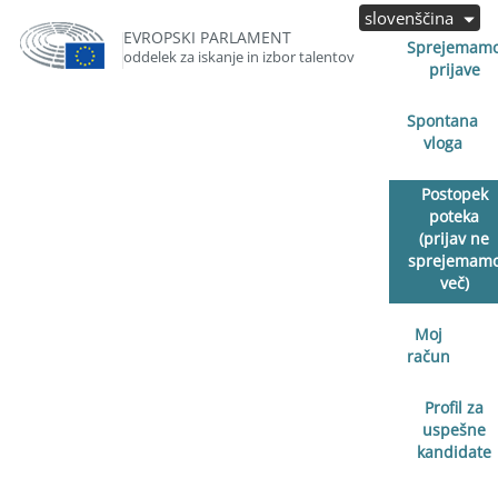
slovenščina
EVROPSKI PARLAMENT
Sprejemam
oddelek za iskanje in izbor talentov
prijave
Spontana
vloga
Postopek
poteka
(prijav ne
sprejemam
več)
Moj
račun
Profil za
uspešne
kandidate