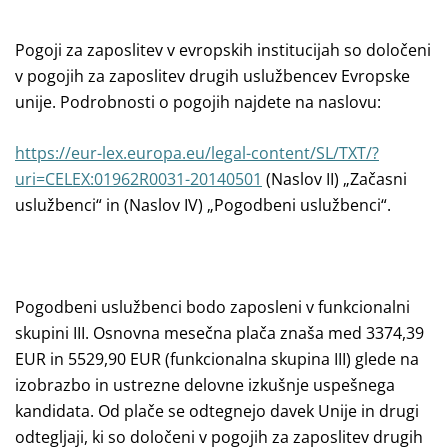
Pogoji za zaposlitev v evropskih institucijah so določeni
v pogojih za zaposlitev drugih uslužbencev Evropske
unije. Podrobnosti o pogojih najdete na naslovu:
https://eur-lex.europa.eu/legal-content/SL/TXT/?
uri=CELEX:01962R0031-20140501
(Naslov II) „Začasni
uslužbenci“ in (Naslov IV) „Pogodbeni uslužbenci“.
Pogodbeni uslužbenci bodo zaposleni v funkcionalni
skupini III. Osnovna mesečna plača znaša med 3374,39
EUR in 5529,90 EUR (funkcionalna skupina III) glede na
izobrazbo in ustrezne delovne izkušnje uspešnega
kandidata. Od plače se odtegnejo davek Unije in drugi
odtegljaji, ki so določeni v pogojih za zaposlitev drugih