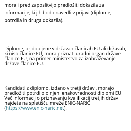
morali pred zaposlitvijo predložiti dokazila za
informacije, ki jih bodo navedli v prijavi (diplome,
potrdila in druga dokazila).
Diplome, pridobljene v državah članicah EU ali državah,
ki niso članice EU, mora priznati uradni organ države
članice EU, na primer ministrstvo za izobraževanje
države članice EU.
Kandidati z diplomo, izdano v tretji državi, morajo
predložiti potrdilo o njeni enakovrednosti diplomi EU.
Več informacij o priznavanju kvalifikacij tretjih držav
najdete na spletišču mreže ENIC-NARIC
(
https://www.enic-naric.net
).