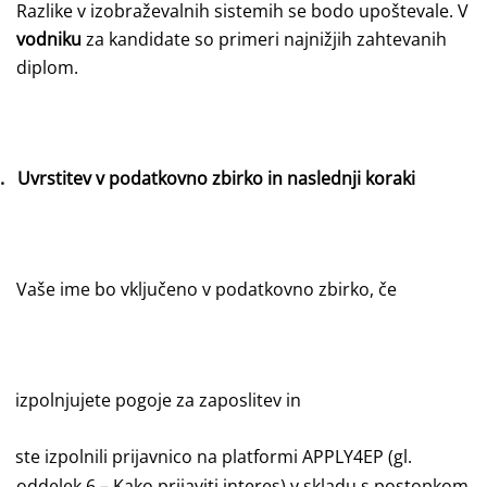
Razlike v izobraževalnih sistemih se bodo upoštevale. V
vodniku
za kandidate so primeri najnižjih zahtevanih
diplom.
.
Uvrstitev v podatkovno zbirko in naslednji koraki
Vaše ime bo vključeno v podatkovno zbirko, če
izpolnjujete pogoje za zaposlitev in
ste izpolnili prijavnico na platformi APPLY4EP (gl.
oddelek 6 – Kako prijaviti interes) v skladu s postopkom