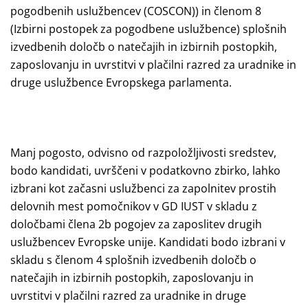
pogodbenih uslužbencev (COSCON)) in členom 8
(Izbirni postopek za pogodbene uslužbence) splošnih
izvedbenih določb o natečajih in izbirnih postopkih,
zaposlovanju in uvrstitvi v plačilni razred za uradnike in
druge uslužbence Evropskega parlamenta.
Manj pogosto, odvisno od razpoložljivosti sredstev,
bodo kandidati, uvrščeni v podatkovno zbirko, lahko
izbrani kot začasni uslužbenci za zapolnitev prostih
delovnih mest pomočnikov v GD IUST v skladu z
določbami člena 2b pogojev za zaposlitev drugih
uslužbencev Evropske unije. Kandidati bodo izbrani v
skladu s členom 4 splošnih izvedbenih določb o
natečajih in izbirnih postopkih, zaposlovanju in
uvrstitvi v plačilni razred za uradnike in druge