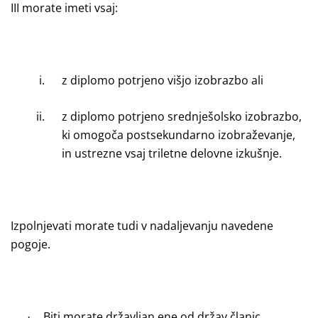
III morate imeti vsaj:
i.
z diplomo potrjeno višjo izobrazbo ali
ii.
z diplomo potrjeno srednješolsko izobrazbo,
ki omogoča postsekundarno izobraževanje,
in ustrezne vsaj triletne delovne izkušnje.
Izpolnjevati morate tudi v nadaljevanju navedene
pogoje.
Biti morate državljan ene od držav članic
·