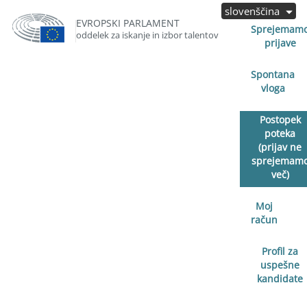
slovenščina
EVROPSKI PARLAMENT
Sprejemam
oddelek za iskanje in izbor talentov
prijave
Spontana
vloga
Postopek
poteka
(prijav ne
sprejemam
več)
Moj
račun
Profil za
uspešne
kandidate