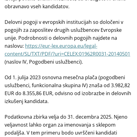
obravnavo vseh kandidatov.
Delovni pogoji v evropskih institucijah so določeni v
pogojih za zaposlitev drugih uslužbencev Evropske
unije. Podrobnosti o delovnih pogojih najdete na
naslovu:
https://eur-lex.europa.eu/legal-
content/SL/TXT/PDF/?uri=CELEX:01962R0031-20140501
(naslov IV, Pogodbeni uslužbenci).
Od 1. julija 2023 osnovna mesečna plača (pogodbeni
uslužbenci, funkcionalna skupina IV) znaša od 3.982,82
EUR do 8.355,86 EUR, odvisno od izobrazbe in delovnih
izkušenj kandidata.
Podatkovna zbirka velja do 31. decembra 2025.
Njeno
veljavnost lahko organ za imenovanja s sklepom
podaljša. V tem primeru bodo uvrščeni kandidati