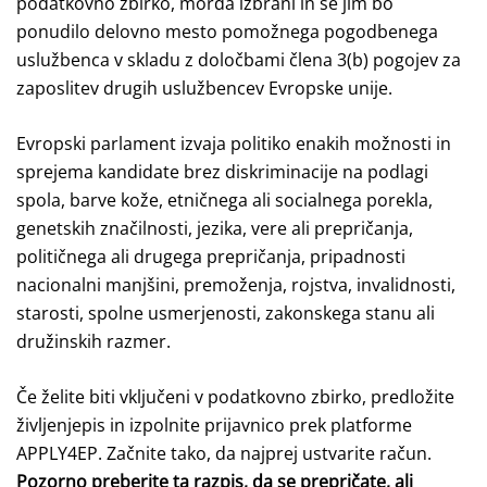
podatkovno zbirko, morda izbrani in se jim bo
ponudilo delovno mesto pomožnega pogodbenega
uslužbenca v skladu z določbami člena 3(b) pogojev za
zaposlitev drugih uslužbencev Evropske unije.
Evropski parlament izvaja politiko enakih možnosti in
sprejema kandidate brez diskriminacije na podlagi
spola, barve kože, etničnega ali socialnega porekla,
genetskih značilnosti, jezika, vere ali prepričanja,
političnega ali drugega prepričanja, pripadnosti
nacionalni manjšini, premoženja, rojstva, invalidnosti,
starosti, spolne usmerjenosti, zakonskega stanu ali
družinskih razmer.
Če želite biti vključeni v podatkovno zbirko, predložite
življenjepis in izpolnite prijavnico prek platforme
APPLY4EP. Začnite tako, da najprej ustvarite račun.
Pozorno preberite ta razpis, da se prepričate, ali