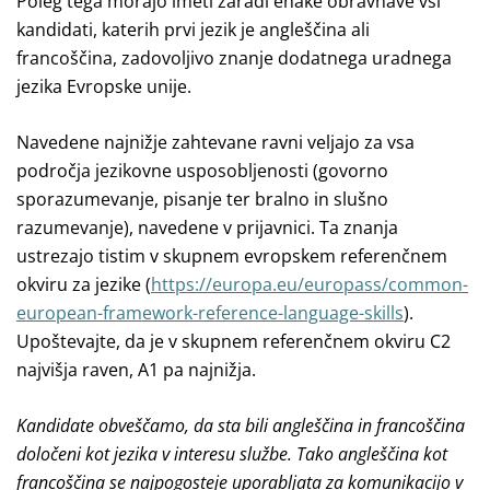
Poleg tega morajo imeti zaradi enake obravnave vsi
kandidati, katerih prvi jezik je angleščina ali
francoščina, zadovoljivo znanje dodatnega uradnega
jezika Evropske unije.
Navedene najnižje zahtevane ravni veljajo za vsa
področja jezikovne usposobljenosti (govorno
sporazumevanje, pisanje ter bralno in slušno
razumevanje), navedene v prijavnici. Ta znanja
ustrezajo tistim v skupnem evropskem referenčnem
okviru za jezike (
https://europa.eu/europass/common-
european-framework-reference-language-skills
).
Upoštevajte, da je v skupnem referenčnem okviru C2
najvišja raven, A1 pa najnižja.
Kandidate obveščamo, da sta bili angleščina in francoščina
določeni kot jezika v interesu službe. Tako angleščina kot
francoščina se najpogosteje uporabljata za komunikacijo v