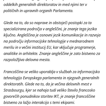
oddelkih generalnih direktoratov in med njimi ter v
političnih in upravnih organih Parlamenta.
Glede na to, da so naprave in obstoječi postopki za ta
specializirana področja v angleščini, je znanje tega jezika
ključno. Angleščina je osnovni jezik komunikacije in razvoja
na področju informacijske tehnologije v mednarodnem
merilu in v večini institucij EU, kar vključuje programerje,
analitike in arhitekte. Znanje angleščine je zato bistveno za
razpoložljiva delovna mesta.
Francoščina se veliko uporablja v službah za informacijsko
tehnologijo Evropskega parlamenta in njegovih generalnih
direktoratih. Glede na to, da je večina delovnih mest v
Strasbourgu, kjer se nahaja tudi veliko število francosko
govorečih ponudnikov storitev IKT, je znanje francoščine
bistveno za lažjo interakcijo s temi ekipami.