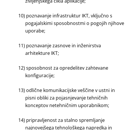
življenjskega cikla aplikacije;
10)
poznavanje infrastruktur IKT, vključno s
pogajalskimi sposobnostmi o pogojih njihove
uporabe;
11)
poznavanje zasnove in inženirstva
arhitekture IKT;
12)
sposobnost za opredelitev zahtevane
konfiguracije;
13)
odlične komunikacijske veščine v ustni in
pisni obliki za pojasnjevanje tehničnih
konceptov netehničnim uporabnikom;
14)
pripravljenost za stalno spremljanje
najnovejšega tehnološkega napredka in