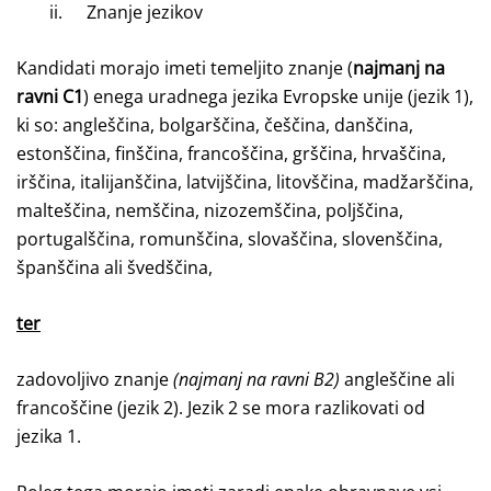
ii.
Znanje jezikov
Kandidati morajo imeti temeljito znanje (
najmanj na
ravni C1
) enega uradnega jezika Evropske unije (jezik 1),
ki so: angleščina, bolgarščina, češčina, danščina,
estonščina, finščina, francoščina, grščina, hrvaščina,
irščina, italijanščina, latvijščina, litovščina, madžarščina,
malteščina, nemščina, nizozemščina, poljščina,
portugalščina, romunščina, slovaščina, slovenščina,
španščina ali švedščina,
ter
zadovoljivo znanje
(najmanj na ravni B2)
angleščine ali
francoščine (jezik 2). Jezik 2 se mora razlikovati od
jezika 1.