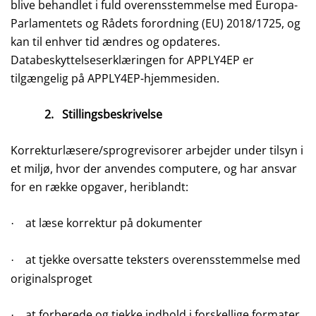
blive behandlet i fuld overensstemmelse med Europa-
Parlamentets og Rådets forordning (EU) 2018/1725, og
kan til enhver tid ændres og opdateres.
Databeskyttelseserklæringen for APPLY4EP er
tilgængelig på APPLY4EP-hjemmesiden.
2.
Stillingsbeskrivelse
Korrekturlæsere/sprogrevisorer arbejder under tilsyn i
et miljø, hvor der anvendes computere, og har ansvar
for en række opgaver, heriblandt:
at læse korrektur på dokumenter
·
at tjekke oversatte teksters overensstemmelse med
·
originalsproget
at forberede og tjekke indhold i forskellige formater
·