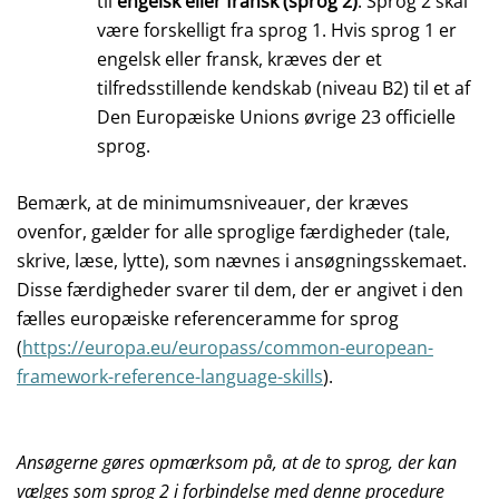
til
engelsk eller fransk (sprog 2)
. Sprog 2 skal
være forskelligt fra sprog 1. Hvis sprog 1 er
engelsk eller fransk, kræves der et
tilfredsstillende kendskab (niveau B2) til et af
Den Europæiske Unions øvrige 23 officielle
sprog.
Bemærk, at de minimumsniveauer, der kræves
ovenfor, gælder for alle sproglige færdigheder (tale,
skrive, læse, lytte), som nævnes i ansøgningsskemaet.
Disse færdigheder svarer til dem, der er angivet i den
fælles europæiske referenceramme for sprog
(
https://europa.eu/europass/common-european-
framework-reference-language-skills
).
Ansøgerne gøres opmærksom på, at de to sprog, der kan
vælges som sprog 2 i forbindelse med denne procedure