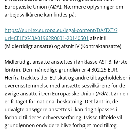
Europæiske Union (AØA). Nærmere oplysninger om
arbejdsvilkårene kan findes på:
https://eur-lex.europa.eu/legal-content/DA/TXT/?
uri=CELEX%3A01962R0031-20140501
afsnit II
(Midlertidigt ansatte) og afsnit IV (Kontraktansatte).
Midlertidigt ansatte ansættes i lønklasse AST 3, første
løntrin. Den månedlige grundløn er 4 302,25 EUR.
Herfra trækkes der EU-skat og andre tilbageholdelser i
overensstemmelse med ansættelsesvilkårene for de
øvrige ansatte i Den Europæiske Union (AØA). Lønnen
er fritaget for national beskatning. Det løntrin, de
udvalgte ansøgere ansættes i, kan dog tilpasses i
forhold til deres erhvervserfaring. I visse tilfælde vil
grundlønnen endvidere blive forhøjet med tillæg.