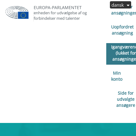
dansk
Åben for
EUROPA-PARLAMENTET
enheden for udvælgelse af og
ansøgninge
forbindelser med talenter
Uopfordret
ansøgning
Igangværen
(lukket for
ansøgninge
Min
konto
Side for
udvalgte
ansøgere