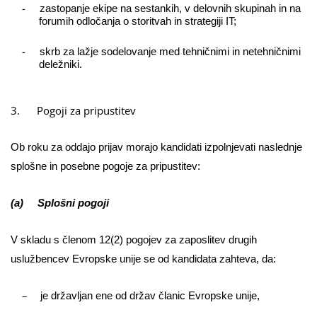
-
zastopanje ekipe na sestankih, v delovnih skupinah in na
forumih odločanja o storitvah in strategiji IT;
-
skrb za lažje sodelovanje med tehničnimi in netehničnimi
deležniki.
3.
Pogoji za pripustitev
Ob roku za oddajo prijav morajo kandidati izpolnjevati naslednje
splošne in posebne
pogoje
za pripustitev:
(a) Splošni pogoji
V skladu s členom 12(2) pogojev za zaposlitev drugih
uslužbencev Evropske unije se od kandidata zahteva, da:
–
je državljan ene od držav članic Evropske unije,