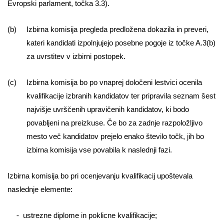
Evropski parlament, točka 3.3).
(b) Izbirna komisija pregleda predložena dokazila in preveri,
kateri kandidati izpolnjujejo posebne pogoje iz točke A.3(b)
za uvrstitev v izbirni postopek.
(c) Izbirna komisija bo po vnaprej določeni lestvici ocenila
kvalifikacije izbranih kandidatov ter pripravila seznam šest
najvišje uvrščenih upravičenih kandidatov, ki bodo
povabljeni na preizkuse. Če bo za zadnje razpoložljivo
mesto več kandidatov prejelo enako število točk, jih bo
izbirna komisija vse povabila k naslednji fazi.
Izbirna komisija bo pri ocenjevanju kvalifikacij upoštevala
naslednje elemente:
ustrezne diplome in poklicne kvalifikacije;
-­