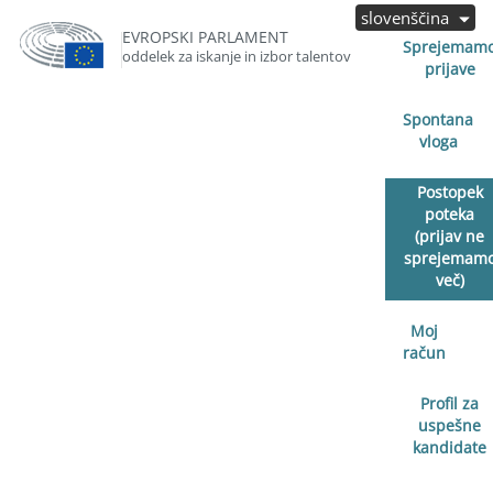
slovenščina
EVROPSKI PARLAMENT
Sprejemam
oddelek za iskanje in izbor talentov
prijave
Spontana
vloga
Postopek
poteka
(prijav ne
sprejemam
več)
Moj
račun
Profil za
uspešne
kandidate