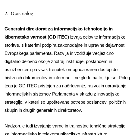
2.
Opis nalog
Generalni direktorat za informacijsko tehnologijo in
kibernetsko varnost (GD ITEC)
izvaja celovite informacijske
storitve, s katerimi podpira zakonodajne in upravne dejavnosti
Evropskega parlamenta. Razvija in vzdržuje večjezično
digitalno delovno okolje znotraj institucije, poslancem in
uslužbencem pa vsak trenutek omogoča varen dostop do
bistvenih dokumentov in informacij, ne glede na to, kje so. Poleg
tega je GD ITEC pristojen za načrtovanje, razvoj in upravljanje
informacijskih sistemov Parlamenta v skladu z inovacijsko
strategijo, v kateri so upoštevane potrebe poslancev, političnih
skupin in drugih generalnih direktoratov.
Nadzoruje tudi izvajanje varne in trajnostne tehnične strategije
za informacijsko in telekomunikacijsko infrastrukturo