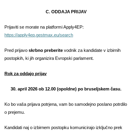
C. ODDAJA PRIJAV
Prijaviti se morate
na platformi Apply4EP:
https://apply4ep.gestmax.eu/search
Pred prijavo
skrbno preberite
vodnik za kandidate v izbirnih
postopkih, ki jih organizira Evropski parlament.
Rok za oddajo prijav
30. april 2026 ob 12.00 (opoldne) po bruseljskem času.
Ko bo vaša prijava potrjena, vam bo samodejno poslano potrdilo
o prejemu.
Kandidati naj o izbirnem postopku komunicirajo izključno prek