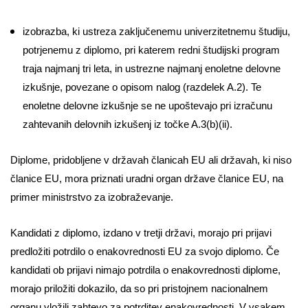
izobrazba, ki ustreza zaključenemu univerzitetnemu študiju,
potrjenemu z diplomo, pri katerem redni študijski program
traja najmanj tri leta, in ustrezne najmanj enoletne delovne
izkušnje, povezane o opisom nalog (razdelek A.2). Te
enoletne delovne izkušnje se ne upoštevajo pri izračunu
zahtevanih delovnih izkušenj iz točke A.3(b)(ii).
Diplome, pridobljene v državah članicah EU ali državah, ki niso
članice EU, mora priznati uradni organ države članice EU, na
primer ministrstvo za izobraževanje.
Kandidati z diplomo, izdano v tretji državi, morajo pri prijavi
predložiti potrdilo o enakovrednosti EU za svojo diplomo. Če
kandidati ob prijavi nimajo potrdila o enakovrednosti diplome,
morajo priložiti dokazilo, da so pri pristojnem nacionalnem
organu vložili zahtevo za potrditev enakovrednosti. V vsakem