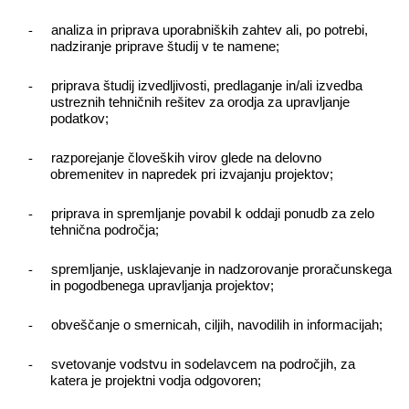
-
analiza in priprava uporabniških zahtev ali, po potrebi,
nadziranje priprave študij v te namene;
-
priprava študij izvedljivosti, predlaganje in/ali izvedba
ustreznih tehničnih rešitev za orodja za upravljanje
podatkov;
-
razporejanje človeških virov glede na delovno
obremenitev in napredek pri izvajanju projektov;
-
priprava in spremljanje povabil k oddaji ponudb za zelo
tehnična področja;
-
spremljanje, usklajevanje in nadzorovanje proračunskega
in pogodbenega upravljanja projektov;
-
obveščanje o smernicah, ciljih, navodilih in informacijah;
-
svetovanje vodstvu in sodelavcem na področjih, za
katera je projektni vodja odgovoren;