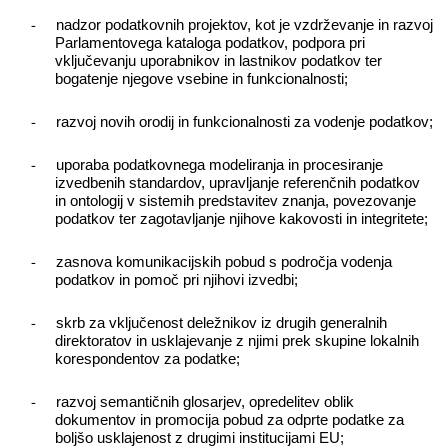
-
nadzor podatkovnih projektov, kot je vzdrževanje in razvoj
Parlamentovega kataloga podatkov, podpora pri
vključevanju uporabnikov in lastnikov podatkov ter
bogatenje njegove vsebine in funkcionalnosti;
-
razvoj novih orodij in funkcionalnosti za vodenje podatkov;
-
uporaba podatkovnega modeliranja in procesiranje
izvedbenih standardov, upravljanje referenčnih podatkov
in ontologij v sistemih predstavitev znanja, povezovanje
podatkov ter zagotavljanje njihove kakovosti in integritete;
-
zasnova komunikacijskih pobud s področja vodenja
podatkov in pomoč pri njihovi izvedbi;
-
skrb za vključenost deležnikov iz drugih generalnih
direktoratov in usklajevanje z njimi prek skupine lokalnih
korespondentov za podatke;
-
razvoj semantičnih glosarjev, opredelitev oblik
dokumentov in promocija pobud za odprte podatke za
boljšo usklajenost z drugimi institucijami EU;