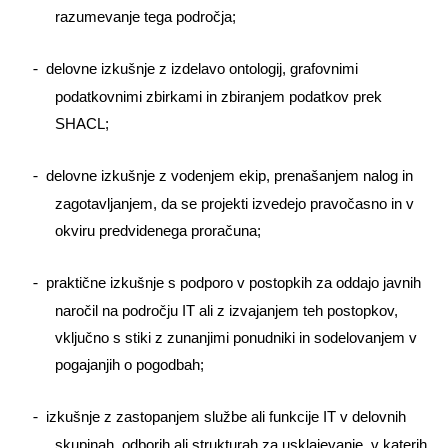
razumevanje tega področja;
delovne izkušnje z izdelavo ontologij, grafovnimi
-­
podatkovnimi zbirkami in zbiranjem podatkov prek
SHACL;
delovne izkušnje z vodenjem ekip, prenašanjem nalog in
-­
zagotavljanjem, da se projekti izvedejo pravočasno in v
okviru predvidenega proračuna;
praktične izkušnje s podporo v postopkih za oddajo javnih
-­
naročil na področju IT ali z izvajanjem teh postopkov,
vključno s stiki z zunanjimi ponudniki in sodelovanjem v
pogajanjih o pogodbah;
izkušnje z zastopanjem službe ali funkcije IT v delovnih
-­
skupinah, odborih ali strukturah za usklajevanje, v katerih