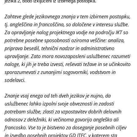
jezika 2, bodo izključeni iz izbirnega postopka.
Zahteve glede jezikovnega znanja v tem izbirnem postopku,
tj. angleščina in francoščina, so določene v interesu službe.
Za opravljanje nalog projektnega vodje na področju IKT so
potrebne posebne sposobnosti oziroma veščine: analiza,
priprava besedil, tehnični nadzor in administrativno
upravljanje. Zato mora novozaposleni uslužbenec razumeti
naloge, ki jih je treba izvesti, reševati težave in se učinkovito
sporazumevati z zunanjimi sogovorniki, vodstvom in
sodelavci.
Znanje vsaj enega od teh dveh jezikov je nujno, da
uslužbenec lahko izpolni svoje obveznosti in zadosti
potrebam službe, zlasti za vzpostavitev dobrih delovnih
odnosov z deležniki, ki večinoma govorijo angleško ali
francosko. Vse to je bistveno za doseganje posebnih ciljev
in izvedbo posebnih projektov GD ITEC, v katerem sta