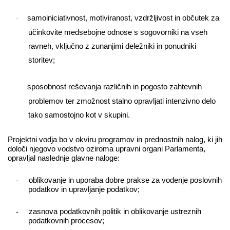
samoiniciativnost, motiviranost, vzdržljivost in občutek za
·
učinkovite medsebojne odnose s sogovorniki na vseh
ravneh, vključno z zunanjimi deležniki in ponudniki
storitev;
sposobnost reševanja različnih in pogosto zahtevnih
·
problemov ter zmožnost stalno opravljati intenzivno delo
tako samostojno kot v skupini.
Projektni vodja bo v okviru programov in prednostnih nalog, ki jih
določi njegovo vodstvo oziroma upravni organi Parlamenta,
opravljal naslednje glavne naloge:
-
oblikovanje in uporaba dobre prakse za vodenje poslovnih
podatkov in upravljanje podatkov;
-
zasnova podatkovnih politik in oblikovanje ustreznih
podatkovnih procesov;