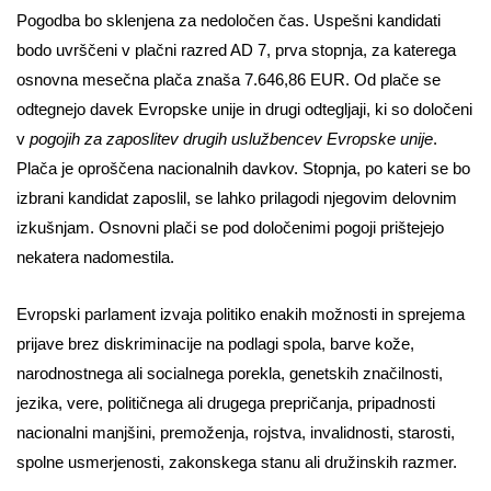
Pogodba bo sklenjena za nedoločen čas. Uspešni kandidati
bodo uvrščeni v plačni razred AD 7, prva stopnja, za katerega
osnovna mesečna plača znaša 7.646,86 EUR. Od plače se
odtegnejo davek Evropske unije in drugi odtegljaji, ki so določeni
v
pogojih za zaposlitev drugih uslužbencev Evropske unije
.
Plača je oproščena nacionalnih davkov. Stopnja, po kateri se bo
izbrani kandidat zaposlil, se lahko prilagodi njegovim delovnim
izkušnjam. Osnovni plači se pod določenimi pogoji prištejejo
nekatera nadomestila.
Evropski parlament izvaja politiko enakih možnosti in sprejema
prijave brez diskriminacije na podlagi spola, barve kože,
narodnostnega ali socialnega porekla, genetskih značilnosti,
jezika, vere, političnega ali drugega prepričanja, pripadnosti
nacionalni manjšini, premoženja, rojstva, invalidnosti, starosti,
spolne usmerjenosti, zakonskega stanu ali družinskih razmer.