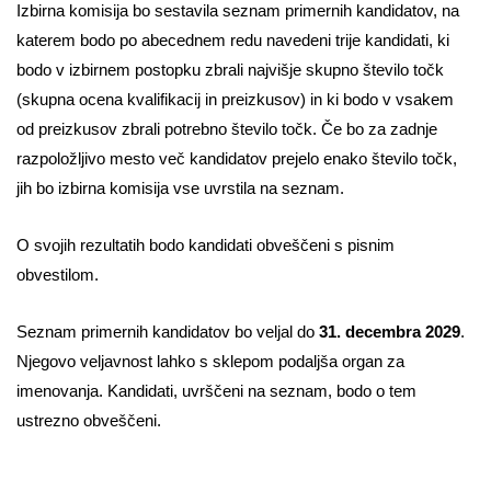
Izbirna komisija bo sestavila seznam primernih kandidatov, na
katerem bodo po abecednem redu navedeni trije
kandidati, ki
bodo v izbirnem postopku zbrali najvišje skupno število točk
(skupna ocena kvalifikacij in preizkusov) in ki bodo v vsakem
od preizkusov zbrali potrebno število točk. Če bo za zadnje
razpoložljivo mesto več kandidatov prejelo enako število točk,
jih bo izbirna komisija vse uvrstila na seznam.
O svojih rezultatih bodo kandidati obveščeni s pisnim
obvestilom.
Seznam primernih kandidatov bo veljal do
31. decembra 2029
.
Njegovo veljavnost lahko s sklepom podaljša organ za
imenovanja. Kandidati, uvrščeni na seznam, bodo o tem
ustrezno obveščeni.