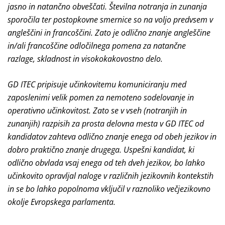
jasno in natančno obveščati. Številna notranja in zunanja
sporočila ter postopkovne smernice so na voljo predvsem v
angleščini in francoščini. Zato je odlično znanje angleščine
in/ali francoščine odločilnega pomena za natančne
razlage, skladnost in visokokakovostno delo.
GD ITEC pripisuje učinkovitemu komuniciranju med
zaposlenimi velik pomen za nemoteno sodelovanje in
operativno učinkovitost. Zato se v vseh (notranjih in
zunanjih) razpisih za prosta delovna mesta v GD ITEC od
kandidatov zahteva odlično znanje enega od obeh jezikov in
dobro praktično znanje drugega. Uspešni kandidat, ki
odlično obvlada vsaj enega od teh dveh jezikov, bo lahko
učinkovito opravljal naloge v različnih jezikovnih kontekstih
in se bo lahko popolnoma vključil v raznoliko večjezikovno
okolje Evropskega parlamenta.