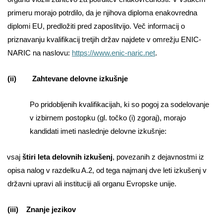
primeru morajo potrdilo, da je njihova diploma enakovredna
diplomi EU, predložiti pred zaposlitvijo. Več informacij o
priznavanju kvalifikacij tretjih držav najdete v omrežju ENIC-
NARIC na naslovu:
https://www.enic-naric.net
.
(ii) Zahtevane delovne izkušnje
Po pridobljenih kvalifikacijah, ki so pogoj za sodelovanje
v izbirnem postopku (gl. točko (i) zgoraj), morajo
kandidati imeti naslednje delovne izkušnje:
vsaj
štiri leta delovnih izkušenj
, povezanih z dejavnostmi iz
opisa nalog v razdelku A.2, od tega najmanj dve leti izkušenj v
državni upravi ali instituciji ali organu Evropske unije.
(iii) Znanje jezikov