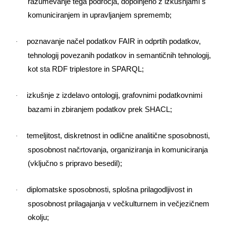
razumevanje tega področja, dopolnjeno z izkušnjami s
komuniciranjem in upravljanjem sprememb;
poznavanje načel podatkov FAIR in odprtih podatkov,
·
tehnologij povezanih podatkov in semantičnih tehnologij,
kot sta RDF triplestore in SPARQL;
izkušnje z izdelavo ontologij, grafovnimi podatkovnimi
·
bazami in zbiranjem podatkov prek SHACL;
temeljitost, diskretnost in odlične analitične sposobnosti,
·
sposobnost načrtovanja, organiziranja in komuniciranja
(vključno s pripravo besedil);
diplomatske sposobnosti, splošna prilagodljivost in
·
sposobnost prilagajanja v večkulturnem in večjezičnem
okolju;