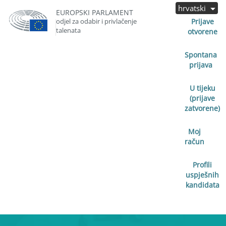
hrvatski
EUROPSKI PARLAMENT
odjel za odabir i privlačenje
Prijave
talenata
otvorene
Spontana
prijava
U tijeku
(prijave
zatvorene)
Moj
račun
Profili
uspješnih
kandidata