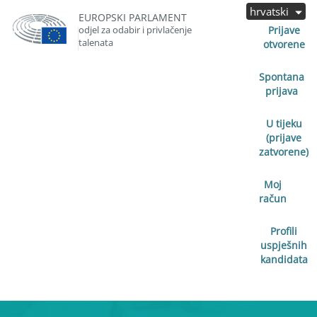
hrvatski
EUROPSKI PARLAMENT
odjel za odabir i privlačenje
Prijave
talenata
otvorene
Spontana
prijava
U tijeku
(prijave
zatvorene)
Moj
račun
Profili
uspješnih
kandidata