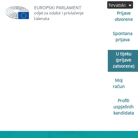
hrvatski
EUROPSKI PARLAMENT
odjel za odabir i privlačenje
Prijave
talenata
otvorene
Spontana
prijava
U tijeku
(prijave
zatvorene)
Moj
račun
Profili
uspješnih
kandidata