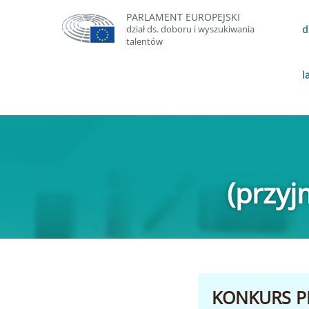
PARLAMENT EUROPEJSKI
dział ds. doboru i wyszukiwania
d
talentów
l
(przy
KONKURS PE