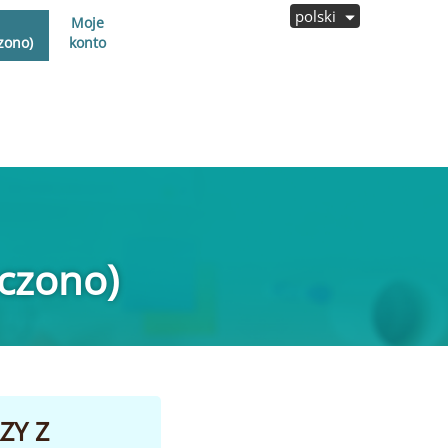
polski
Moje
zono)
konto
czono)
ZY Z