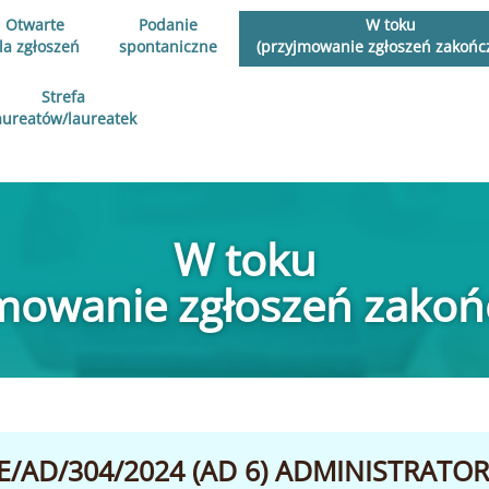
Otwarte
Podanie
W toku
la zgłoszeń
spontaniczne
(przyjmowanie zgłoszeń zakońc
Strefa
aureatów/laureatek
W toku
jmowanie zgłoszeń zakoń
/AD/304/2024 (AD 6) ADMINISTRATOR