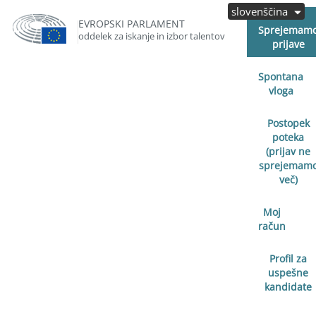
slovenščina
EVROPSKI PARLAMENT
Sprejemam
oddelek za iskanje in izbor talentov
prijave
Spontana
vloga
Postopek
poteka
(prijav ne
sprejemam
več)
Moj
račun
Profil za
uspešne
kandidate