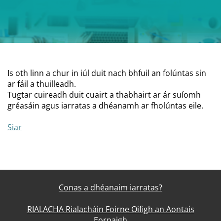
Is oth linn a chur in iúl duit nach bhfuil an folúntas sin
ar fáil a thuilleadh.
Tugtar cuireadh duit cuairt a thabhairt ar ár suíomh
gréasáin agus iarratas a dhéanamh ar fholúntas eile.
Siar
Conas a dhéanaim iarratas?
RIALACHA Rialacháin Foirne Oifigh an Aontais
Eorpaigh