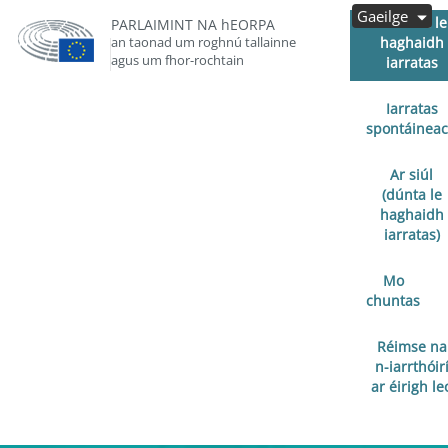
Gaeilge
Oscailte le
PARLAIMINT NA hEORPA
an taonad um roghnú tallainne
haghaidh
agus um fhor-rochtain
iarratas
Iarratas
spontáinea
Ar siúl
(dúnta le
haghaidh
iarratas)
Mo
chuntas
Réimse na
n-iarrthóir
ar éirigh le