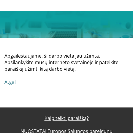
Apgailestaujame, ši darbo vieta jau užimta.
Apsilankykite mūsų interneto svetainėje ir pateikite
paraišką užimti kitą darbo vietą.
Atgal
Kaip teikti paraišką?
NUOSTATAI Europos Sąjungos pareigūnų