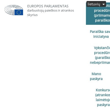
lietuvių
Paskelbt
EUROPOS PARLAMENTAS
darbuotojų paieškos ir atrankos
procedūr
skyrius
(priimam
paraiško
Paraiška sa
iniciatyva
Vykstanči
procedūr
(paraišk
nebepriima
Mano
paskyra
Konkurs
(atrankos
laimėtoj
paskyra