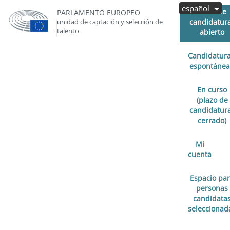
español
Plazo de
PARLAMENTO EUROPEO
unidad de captación y selección de
candidatur
talento
abierto
Candidatur
espontánea
En curso
(plazo de
candidatur
cerrado)
Mi
cuenta
Espacio pa
personas
candidata
seleccionad