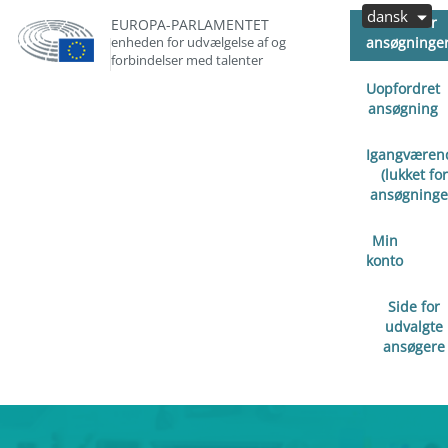
dansk
Åben for
EUROPA-PARLAMENTET
enheden for udvælgelse af og
ansøgninge
forbindelser med talenter
Uopfordret
ansøgning
Igangværen
(lukket for
ansøgninge
Min
konto
Side for
udvalgte
ansøgere