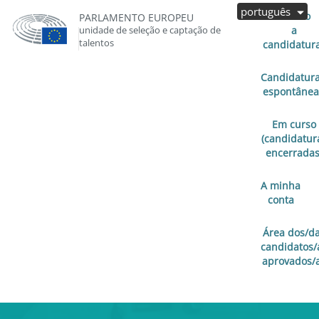
português
Aberto
PARLAMENTO EUROPEU
unidade de seleção e captação de
a
talentos
candidatur
Candidatur
espontânea
Em curso
(candidatur
encerradas
A minha
conta
Área dos/d
candidatos/
aprovados/