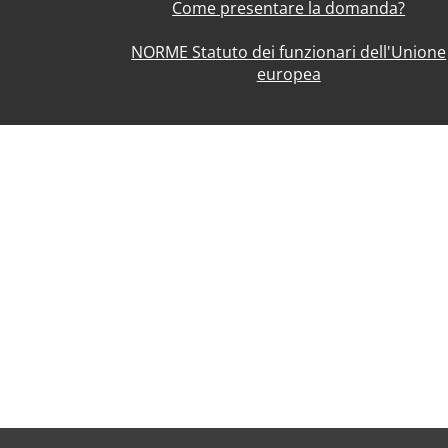
Come presentare la domanda?
NORME Statuto dei funzionari dell'Unione
europea