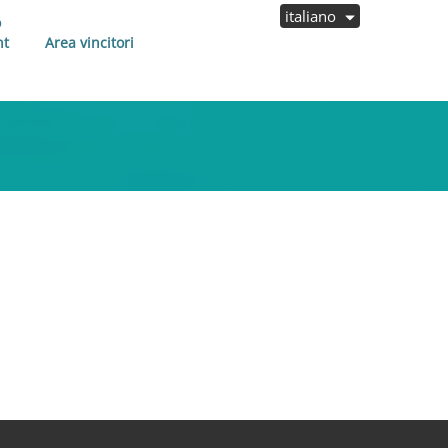
italiano
o
nt
Area vincitori