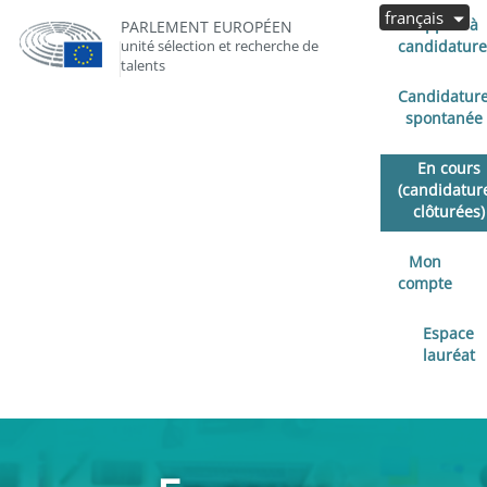
français
Appels à
PARLEMENT EUROPÉEN
unité sélection et recherche de
candidature
talents
Candidatur
spontanée
En cours
(candidatur
clôturées)
Mon
compte
Espace
lauréat