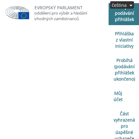
čeština
Zahájeno
EVROPSKÝ PARLAMENT
oddělení pro výběr a hledání
podávání
vhodných zaměstnanců
přihlášek
Přihláška
z vlastní
iniciativy
Probíhá
(podávání
přihlášek
ukončeno)
Můj
účet
Část
vyhrazená
pro
úspěšné
uchazeče