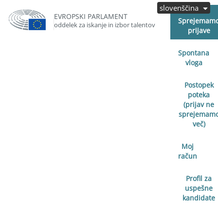
slovenščina
EVROPSKI PARLAMENT
Sprejemam
oddelek za iskanje in izbor talentov
prijave
Spontana
vloga
Postopek
poteka
(prijav ne
sprejemam
več)
Moj
račun
Profil za
uspešne
kandidate