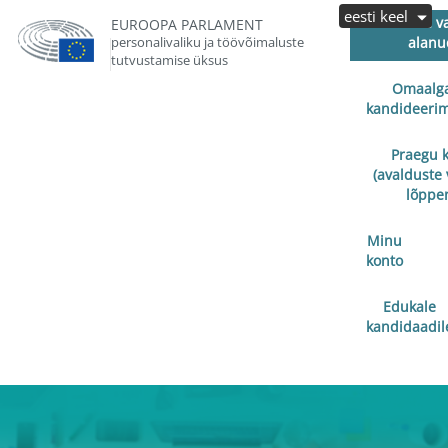
eesti keel
Avalduste v
EUROOPA PARLAMENT
personalivaliku ja töövõimaluste
alanu
tutvustamise üksus
Omaalga
kandideerim
Praegu 
(avalduste 
lõppe
Minu
konto
Edukale
kandidaadil