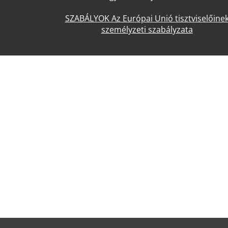
SZABÁLYOK Az Európai Unió tisztviselőine
személyzeti szabályzata