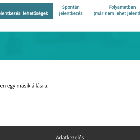
Spontán
Folyamatban
elentkezési lehetőségek
jelentkezés
(már nem lehet jelent
en egy másik állásra.
Adatkezelés