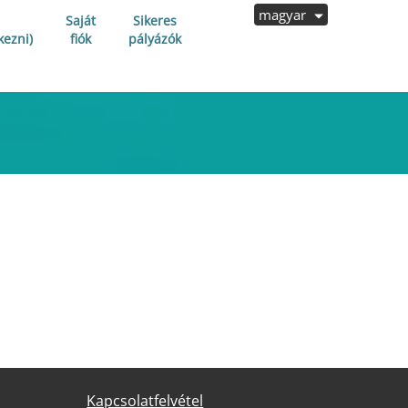
magyar
Saját
Sikeres
kezni)
fiók
pályázók
Kapcsolatfelvétel