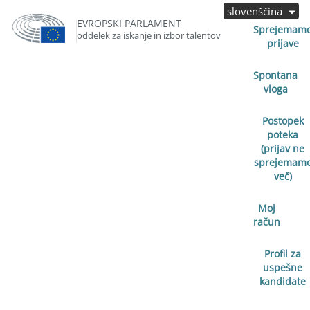
slovenščina
EVROPSKI PARLAMENT
Sprejemam
oddelek za iskanje in izbor talentov
prijave
Spontana
vloga
Postopek
poteka
(prijav ne
sprejemam
več)
Moj
račun
Profil za
uspešne
kandidate